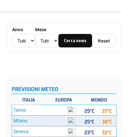
Anno
Mese
Cerca news
Reset