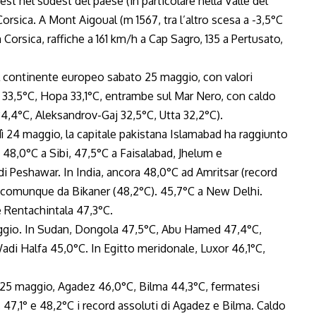
st nel sudest del paese (in particolare nella Valle del
 Corsica. A Mont Aigoual (m 1567, tra l’altro scesa a -3,5°C
 Corsica, raffiche a 161 km/h a Cap Sagro, 135 a Pertusato,
del continente europeo sabato 25 maggio, con valori
 33,5°C, Hopa 33,1°C, entrambe sul Mar Nero, con caldo
34,4°C, Aleksandrov-Gaj 32,5°C, Utta 32,2°C).
dì 24 maggio, la capitale pakistana Islamabad ha raggiunto
d, 48,0°C a Sibi, 47,5°C a Faisalabad, Jhelum e
i Peshawar. In India, ancora 48,0°C ad Amritsar (record
a comunque da Bikaner (48,2°C). 45,7°C a New Delhi.
e Rentachintala 47,3°C.
ggio. In Sudan, Dongola 47,5°C, Abu Hamed 47,4°C,
di Halfa 45,0°C. In Egitto meridonale, Luxor 46,1°C,
 25 maggio, Agadez 46,0°C, Bilma 44,3°C, fermatesi
 47,1° e 48,2°C i record assoluti di Agadez e Bilma. Caldo