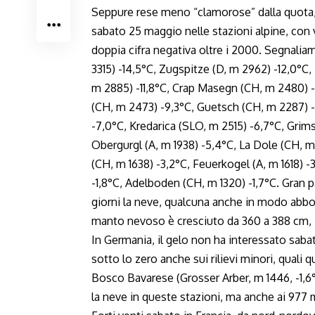
Seppure rese meno “clamorose” dalla quota,
sabato 25 maggio nelle stazioni alpine, con v
doppia cifra negativa oltre i 2000. Segnali
3315) -14,5°C, Zugspitze (D, m 2962) -12,0°C
m 2885) -11,8°C, Crap Masegn (CH, m 2480) 
(CH, m 2473) -9,3°C, Guetsch (CH, m 2287) -8
-7,0°C, Kredarica (SLO, m 2515) -6,7°C, Gri
Obergurgl (A, m 1938) -5,4°C, La Dole (CH, m
(CH, m 1638) -3,2°C, Feuerkogel (A, m 1618) -
-1,8°C, Adelboden (CH, m 1320) -1,7°C. Gran p
giorni la neve, qualcuna anche in modo abbon
manto nevoso è cresciuto da 360 a 388 cm,
In Germania, il gelo non ha interessato saba
sotto lo zero anche sui rilievi minori, quali q
Bosco Bavarese (Grosser Arber, m 1446, -1,6°
la neve in queste stazioni, ma anche ai 977