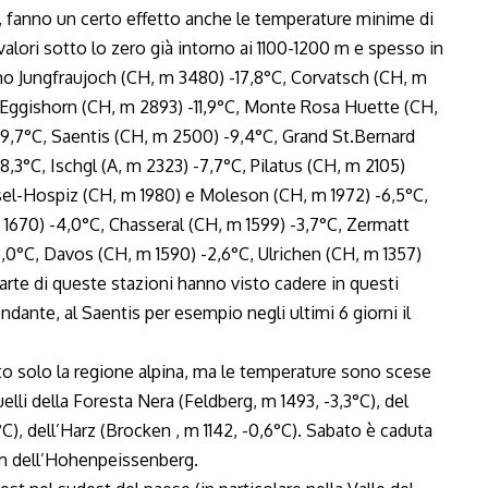
 fanno un certo effetto anche le temperature minime di
alori sotto lo zero già intorno ai 1100-1200 m e spesso in
amo Jungfraujoch (CH, m 3480) -17,8°C, Corvatsch (CH, m
, Eggishorn (CH, m 2893) -11,9°C, Monte Rosa Huette (CH,
-9,7°C, Saentis (CH, m 2500) -9,4°C, Grand
St.Bernard
,3°C, Ischgl (A, m 2323) -7,7°C, Pilatus (CH, m 2105)
msel-Hospiz (CH, m 1980) e Moleson (CH, m 1972) -6,5°C,
 1670) -4,0°C, Chasseral (CH, m 1599) -3,7°C, Zermatt
3,0°C, Davos (CH, m 1590) -2,6°C, Ulrichen (CH, m 1357)
arte di queste stazioni hanno visto cadere in questi
dante, al Saentis per esempio negli ultimi 6 giorni il
to solo la regione alpina, ma le temperature sono scese
uelli della Foresta Nera (Feldberg, m 1493, -3,3°C), del
C), dell’Harz (Brocken , m 1142, -0,6°C). Sabato è caduta
 m dell’Hohenpeissenberg.