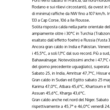
Forti venti sabato in Francia, da nord-nordove
Rodano e sui rilievi circostanti), da ovest in
di minima) raffiche da NW fino a 107 km/h. In
133 a Cap Corse, 106 a Ile Rousse.
Solita risposta calda nella parte orientale 
ampiamente oltre i 30°C in Turchia (Trabzon
esaltato dall’effetto foehn) e Russia (Yusta 
Ancora gran caldo in India e Pakistan. Vener
i 45,5°C, a soli 1,1°C dal suo record. Più a su
Bahawalnagar. Notevolissimi anche i 47,1°C d
del giorno precedente uguagliato), superat
Sabato 25, in India, Amritsar 47,7°C, Hissar 
Gran caldo in Sudan ed Egitto sabato 25 ma
Karima 47,0°C, Atbara 45,6°C, Khartoum e Wa
Assuan 45,6°C, Kharga 43,6°C.
Gran caldo anche nel nord del Niger. Sabato
rispettivamente a 45,7° e 46,0°C venerdì 24.