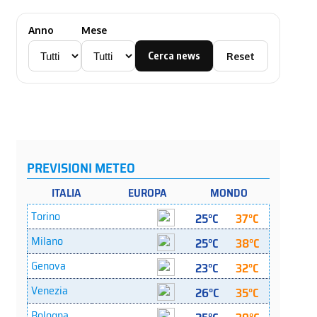
Anno
Mese
Cerca news
Reset