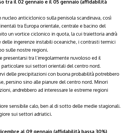
 tra il 02 gennaio e il 05 gennaio (affidabilità
n nucleo anticiclonico sulla penisola scandinava, così
inentali tra Europa orientale, centrale e bacino del
to un vortice ciclonico in quota, la cui traiettoria andrà
delle ingerenze instabili oceaniche, i contrasti termici
o sulle nostre regioni.
 presentarsi tra l’irregolarmente nuvoloso ed il
particolare sui settori orientali del centro nord.
i delle precipitazioni con buona probabilità potrebbero
, persino sino alle pianure del centro nord. Minori
iezioni, andrebbero ad interessare le estreme regioni
riore sensibile calo, ben al di sotto delle medie stagionali.
re sui settori adriatici.
icembre al 09 gennaio (affidabilità bassa 30%)