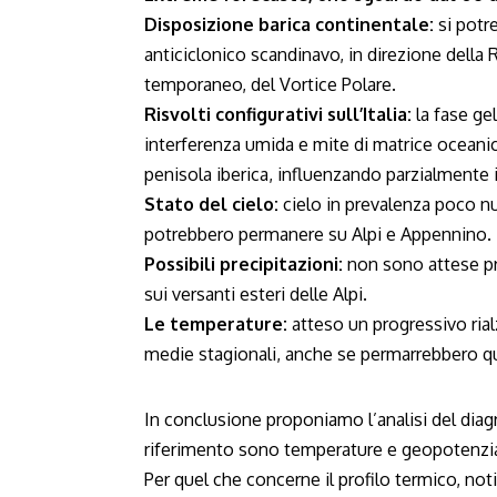
Disposizione barica continentale:
si potr
anticiclonico scandinavo, in direzione della
temporaneo, del Vortice Polare.
Risvolti configurativi sull’Italia:
la fase ge
interferenza umida e mite di matrice oceanica
penisola iberica, influenzando parzialmente 
Stato del cielo:
cielo in prevalenza poco nu
potrebbero permanere su Alpi e Appennino.
Possibili precipitazioni:
non sono attese pr
sui versanti esteri delle Alpi.
Le temperature:
atteso un progressivo rialz
medie stagionali, anche se permarrebbero qu
In conclusione proponiamo l’analisi del diagr
riferimento sono temperature e geopotenzial
Per quel che concerne il profilo termico, not