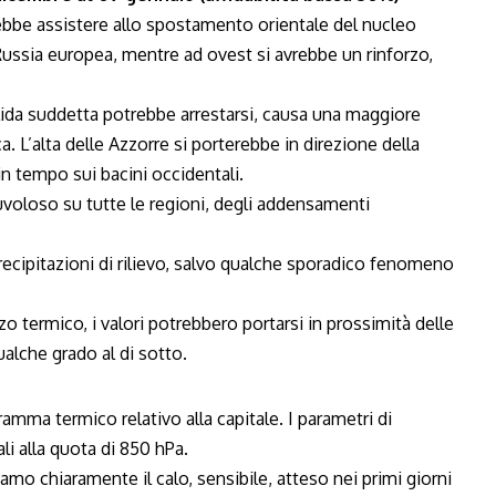
ebbe assistere allo spostamento orientale del nucleo
 Russia europea, mentre ad ovest si avrebbe un rinforzo,
lida suddetta potrebbe arrestarsi, causa una maggiore
. L’alta delle Azzorre si porterebbe in direzione della
in tempo sui bacini occidentali.
voloso su tutte le regioni, degli addensamenti
ecipitazioni di rilievo, salvo qualche sporadico fenomeno
o termico, i valori potrebbero portarsi in prossimità delle
alche grado al di sotto.
amma termico relativo alla capitale. I parametri di
i alla quota di 850 hPa.
iamo chiaramente il calo, sensibile, atteso nei primi giorni