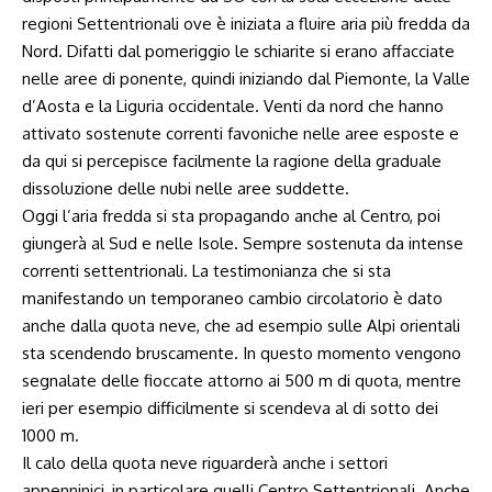
regioni Settentrionali ove è iniziata a fluire aria più fredda da
Nord. Difatti dal pomeriggio le schiarite si erano affacciate
nelle aree di ponente, quindi iniziando dal Piemonte, la Valle
d’Aosta e la Liguria occidentale. Venti da nord che hanno
attivato sostenute correnti favoniche nelle aree esposte e
da qui si percepisce facilmente la ragione della graduale
dissoluzione delle nubi nelle aree suddette.
Oggi l’aria fredda si sta propagando anche al Centro, poi
giungerà al Sud e nelle Isole. Sempre sostenuta da intense
correnti settentrionali. La testimonianza che si sta
manifestando un temporaneo cambio circolatorio è dato
anche dalla quota neve, che ad esempio sulle Alpi orientali
sta scendendo bruscamente. In questo momento vengono
segnalate delle fioccate attorno ai 500 m di quota, mentre
ieri per esempio difficilmente si scendeva al di sotto dei
1000 m.
Il calo della quota neve riguarderà anche i settori
appenninici, in particolare quelli Centro Settentrionali. Anche