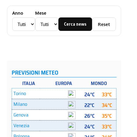
Anno
Mese
Cerca news
Reset