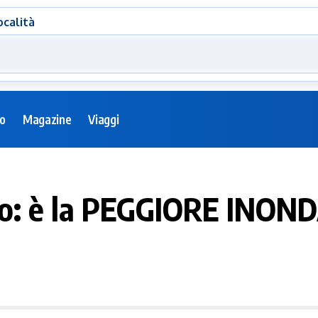
ocalità
eo
Magazine
Viaggi
hio: è la PEGGIORE INON