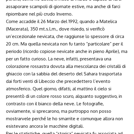
assaporare scampoli di giornate estive, ma anche di farci
ripiombare nel più crudo Inverno.
Come accadde il 26 Marzo del 1992, quando a Matelica
(Macerata), 350
mt.s.l.m
., dove risiedo, si verificò
un’eccezionale nevicata, che raggiunse lo spessore di circa
20 cm. Ma quella nevicata non fu tanto “particolare” per il
periodo (ricordo copiose nevicate anche in pieno Aprile), ma
per un fatto curioso. La neve, infatti, presentava una
colorazione rossastra dovuta alla mescolanza dei cristalli di
ghiaccio con la sabbia del deserto del Sahara trasportata
dai forti venti di Libeccio che precedettero l’evento
atmosferico. Quel giorno, difatti, al mattino il cielo si
presentò di un colore rosso scuro, alquanto suggestivo, in
contrasto con il bianco della neve. Le fotografie,
ovviamente, si sprecarono, ma purtroppo non posso
mostrarvele perché le ho smarrite e comunque allora non
esistevano ancora le macchine digitali.
Per le statistiche, quella “storica” nevicata fu associata ad