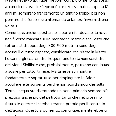
1993 e nel 1996 altri due “nevoni” con, più o meno, gli stessi
accumuli nevosi. Tre “episodi” così eccezionali in appena 12
anni mi sembrano francamente un tantino troppi, per non
pensare che forse si sta ritornando ai famosi “inverni di una
volta”!
Comunque, anche quest’anno, a parte i fondovalle, la neve
non è certo mancata sulle montagne marchigiane, visto che
tuttora, al di sopra degli 800-900 metri ci sono degli
accumuli di tutto rispetto, considerato che siamo in Marzo.
Lo sanno gli sciatori che frequentano le stazioni sciistiche
dei Monti Sibillini e che, probabilmente, potranno continuare
a sciare per tutto il mese. Ma la neve sui monti è
fondamentale soprattutto per rimpinguare le falde
acquifere e le sorgenti, perché non scordiamoci che sulla
Terra, l’acqua sta diventando un bene primario sempre più
prezioso, anche più del petrolio, tanto che nel prossimo
futuro le guerre si combatteranno proprio per il controllo
dell’acqua. Questo argomento, comunque, meriterebbe un