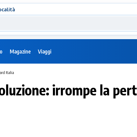
ocalità
eo
Magazine
Viaggi
rd Italia
luzione: irrompe la pert