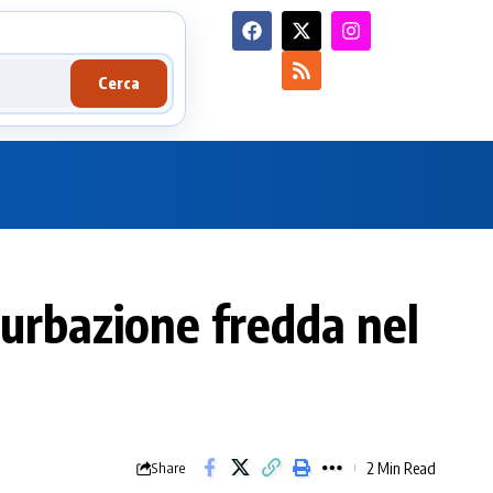
Cerca
urbazione fredda nel
2 Min Read
Share