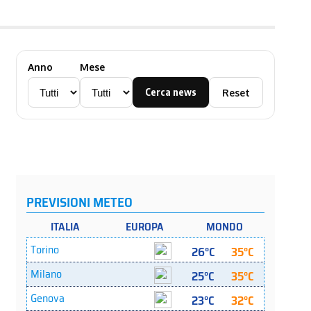
Anno
Mese
Cerca news
Reset