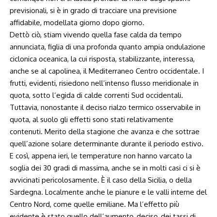
previsionali, si è in grado di tracciare una previsione
affidabile, modellata giorno dopo giorno.
Dettò ciò, stiam vivendo quella fase calda da tempo
annunciata, figlia di una profonda quanto ampia ondulazione
ciclonica oceanica, la cui risposta, stabilizzante, interessa,
anche se al capolinea, il Mediterraneo Centro occidentale. I
frutti, evidenti, risiedono nell’intenso flusso meridionale in
quota, sotto l’egida di calde correnti Sud occidentali.
Tuttavia, nonostante il deciso rialzo termico osservabile in
quota, al suolo gli effetti sono stati relativamente
contenuti. Merito della stagione che avanza e che sottrae
quell’azione solare determinante durante il periodo estivo.
E così, appena ieri, le temperature non hanno varcato la
soglia dei 30 gradi di massima, anche se in molti casi ci si è
avvicinati pericolosamente. È il caso della Sicilia, o della
Sardegna. Localmente anche le pianure e le valli interne del
Centro Nord, come quelle emiliane. Ma l’effetto più
evidente è stato quello dell’aumento, deciso, dei tassi di