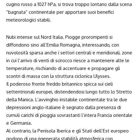
cugino russo a 1027 hPa, si trova troppo lontano dalla scena
“bagnata” continentale per apportare suoi benefici
meteorologici stabili.
Nubi intense sul Nord Italia. Piogge prorompenti si
diffondono sino all’Emilia Romagna, interessando, con
nuvolosità sparsa anche i settori centrali e meridionali, zone
in cui l’arrivo di venti di scirocco riesce a mantenere alte le
temperature, rischiando di accentuare e propagare gli
scontri di massa con la struttura ciclonica Ulysses.
Il poderoso fronte freddo britannico spicca sui cieli
settentrionali europei, distendendosi lungo tutto lo Stretto
della Manica. L’avvinghio instabile continentale tra le due
depressioni anglo-italiane è segnato dalla presenza di
cumuli carichi di pioggia sovrastanti l’intera Francia orientale
e Germania.
Al contrario, la Penisola Iberica e gli Stati dell’Est europeo
godono di una rigenerata stabilità atmosferica con