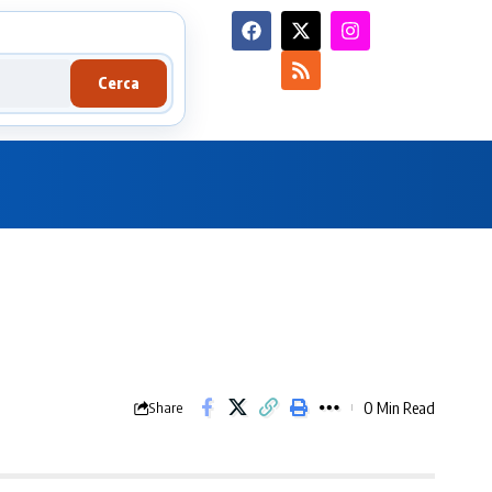
Cerca
0 Min Read
Share