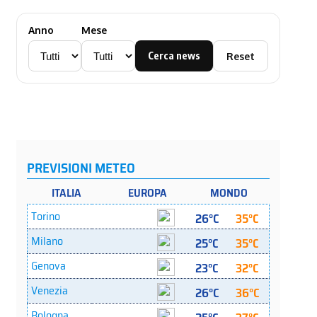
Anno
Mese
Cerca news
Reset