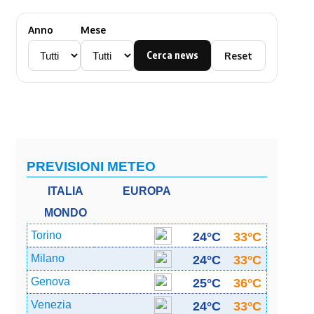
Anno
Mese
Cerca news
Reset