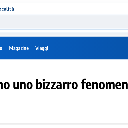
ocalità
eo
Magazine
Viaggi
ano uno bizzarro fenome