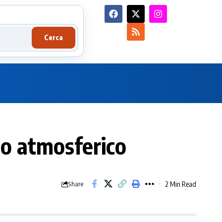
Cerca
no atmosferico
2 Min Read
Share