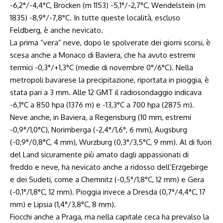
-6,2°/-4,4°C, Brocken (m 1153) -5,1°/-2,7°C, Wendelstein (m
1835) -8,9°/-7,8°C. In tutte queste località, escluso
Feldberg, è anche nevicato.
La prima “vera” neve, dopo le spolverate dei giorni scorsi, è
scesa anche a Monaco di Baviera, che ha avuto estremi
termici -0,3°/+1,3°C (medie di novembre 0°/6°C). Nella
metropoli bavarese la precipitazione, riportata in pioggia, è
stata pari a 3 mm. Alle 12 GMT il radiosondaggio indicava
-6,1°C a 850 hpa (1376 m) e -13,3°C a 700 hpa (2875 m).
Neve anche, in Baviera, a Regensburg (10 mm, estremi
-0,9°/1,0°C), Norimberga (-2,4°/1,6°, 6 mm), Augsburg
(-0,9°/0,8°C, 4 mm), Wurzburg (0,3°/3,5°C, 9 mm). Al di fuori
del Land sicuramente più amato dagli appassionati di
freddo e neve, ha nevicato anche a ridosso dell’Erzgebirge
e dei Sudeti, come a Chemnitz (-0,5°/1,8°C, 12 mm) e Gera
(-0,1°/1,8°C, 12 mm). Pioggia invece a Dresda (0,7°/4,4°C, 17
mm) e Lipsia (1,4°/3,8°C, 8 mm).
Fiocchi anche a Praga, ma nella capitale ceca ha prevalso la