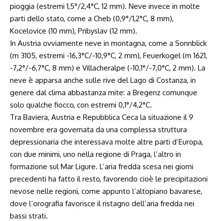
pioggia (estremi 1,5°/2,4°C, 12 mm). Neve invece in molte
parti dello stato, come a Cheb (0,9°/1,2°C, 8 mm),
Kocelovice (10 mm), Pribyslav (12 mm).
In Austria ovviamente neve in montagna, come a Sonnblick
(m 3105, estremi -16,3°C/-10,9°C, 2 mm), Feuerkogel (m 1621,
-7,2°/-6,7°C, 8 mm) e Villacheralpe (-10,1°/-7,0°C, 2 mm). La
neve è apparsa anche sulle rive del Lago di Costanza, in
genere dal clima abbastanza mite: a Bregenz comunque
solo qualche fiocco, con estremi 0,1°/4,2°C.
Tra Baviera, Austria e Repubblica Ceca la situazione il 9
novembre era governata da una complessa struttura
depressionaria che interessava molte altre parti d’Europa,
con due minimi, uno nella regione di Praga, l’altro in
formazione sul Mar Ligure. L’aria fredda scesa nei giorni
precedenti ha fatto il resto, favorendo cioè le precipitazioni
nevose nelle regioni, come appunto l’altopiano bavarese,
dove l’orografia favorisce il ristagno dell’aria fredda nei
bassi strati.