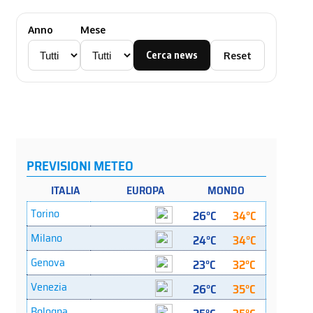
Anno
Mese
Cerca news
Reset