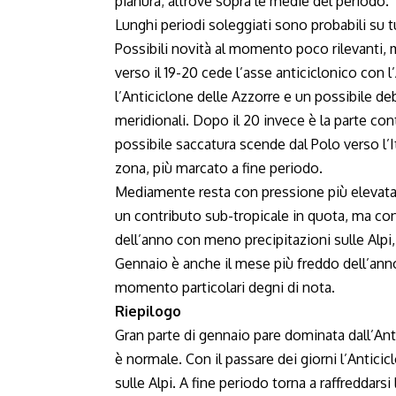
pianura; altrove sopra le medie del periodo.
Lunghi periodi soleggiati sono probabili su tu
Possibili novità al momento poco rilevanti, 
verso il 19-20 cede l’asse anticiclonico con l’
l’Anticiclone delle Azzorre e un possibile deb
meridionali. Dopo il 20 invece è la parte co
possibile saccatura scende dal Polo verso l’
zona, più marcato a fine periodo.
Mediamente resta con pressione più elevata l’I
un contributo sub-tropicale in quota, ma con 
dell’anno con meno precipitazioni sulle Alpi
Gennaio è anche il mese più freddo dell’ann
momento particolari degni di nota.
Riepilogo
Gran parte di gennaio pare dominata dall’Antic
è normale. Con il passare dei giorni l’Anticicl
sulle Alpi. A fine periodo torna a raffreddars