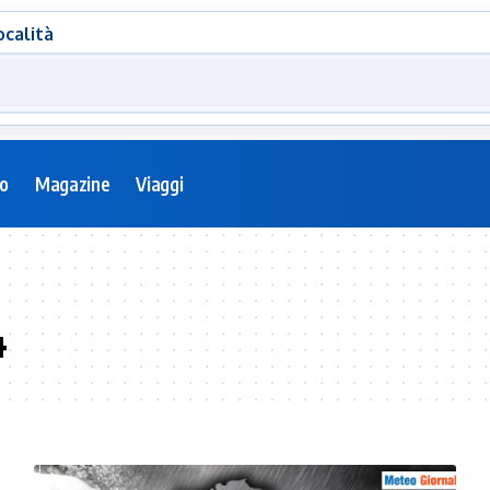
ocalità
eo
Magazine
Viaggi
4