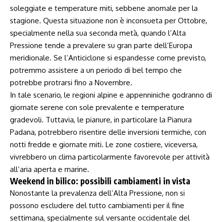
soleggiate e ‍temperature miti, sebbene anomale per la
stagione.⁢ Questa situazione non è inconsueta per Ottobre,
specialmente nella sua seconda metà, quando l’Alta
Pressione ⁤tende a prevalere su gran parte dell’Europa
meridionale. Se l’Anticiclone si​ espandesse come previsto,
potremmo assistere‍ a⁣ un periodo di bel tempo che
⁣potrebbe protrarsi ⁢fino ⁢a Novembre.
In tale scenario, le⁣ regioni alpine ⁤e appenniniche godranno di​
giornate serene con‍ sole prevalente e temperature
gradevoli. Tuttavia, le pianure, in particolare la Pianura
Padana, potrebbero risentire delle inversioni⁢ termiche, con
notti fredde e giornate miti. Le zone costiere, viceversa,
vivrebbero un clima ‍particolarmente favorevole per attività
all’aria aperta e marine.
Weekend ⁤in bilico: possibili⁤ cambiamenti ​in vista
Nonostante la‌ prevalenza dell’Alta Pressione, non si
possono escludere del tutto cambiamenti per ‌il‍ fine
settimana,‍ specialmente sul ‌versante occidentale del