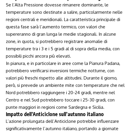
Se l’Alta Pressione dovesse rimanere dominante, le⁣
temperature sono destinate a salire, particolarmente nelle
regioni centrali e⁢ meridionali. ⁣La ⁤caratteristica ⁣principale‍ di
questa fase⁤ sarà l’aumento termico, con valori che
supereranno ⁣di‌ gran lunga le medie‌ stagionali.‌ In‍ alcune
zone, in quota, si⁢ potrebbero⁤ registrare anomalie di
temperature tra ‍i 3 e ⁢i‌ 5 gradi‍ al di ⁢sopra della media, con
possibili picchi ancora più elevati.
In pianura, e in particolare in aree come la Pianura Padana,
potrebbero verificarsi inversioni termiche notturne,‍ con
valori più⁣ freschi rispetto alle ⁢altitudini. Durante ‌il giorno,
però, si prevede un ‌ambiente mite con temperature che nel
Nord potrebbero ‌raggiungere i 20-24 gradi, mentre nel
Centro e nel Sud potrebbero ​toccare i 25-30 ⁤gradi, con
punte maggiori in regioni come Sardegna e ‌Sicilia.
Impatto dell’Anticiclone⁣ sull’autunno italiano
L’azione prolungata ‍dell’Anticiclone potrebbe influenzare
significativamente l’autunno italiano, portando a giornate