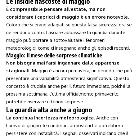
Le insidie nascoste di maggio
È comprensibile pensare all’estate, ma​ non ​
considerare i capricci di ⁢maggio è un errore notevole
.⁢
Coloro che‌ si ‍erano adagiati su questa falsa⁣ sicurezza‌ ora se
‌ne rendono conto. Lasciare abbassare la guardia durante
maggio può ⁤portare ⁣a ‌sottovalutare i fenomeni
meteorologici, come ci insegnano anche gli episodi recenti.
Maggio: il mese delle sorprese climatiche
Non bisogna mai farsi ⁣ingannare dalle apparenze
stagionali
. Maggio è ancora primavera,‌ un periodo che può
presentare una variabilità atmosferica significativa.⁢ Questo
concetto è cruciale anche per il futuro immediato, poiché la
⁤prossima settimana, l’ultima ufficialmente‍ primaverile,
potrebbe riservare ulteriori⁢ sorprese.
La guardia alta‍ anche a giugno
La continua incertezza meteorologica
. Anche ⁤con
l’arrivo di giugno, le ⁤condizioni atmosferiche potrebbero
persistere con⁤ instabilità. I segnali osservati indicano⁢ che il