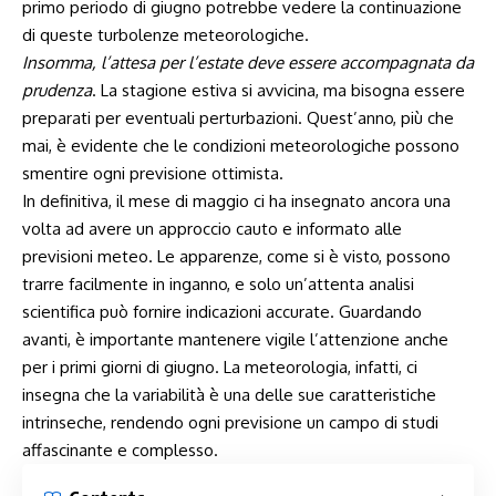
primo periodo di giugno ​potrebbe vedere⁢ la continuazione
di queste turbolenze meteorologiche.
Insomma, l’attesa per⁤ l’estate ⁣deve essere ⁢accompagnata da‍
prudenza
. La ⁢stagione estiva‌ si avvicina,​ ma bisogna essere
preparati per eventuali perturbazioni. Quest’anno, ​più che
‌mai, è evidente che le condizioni meteorologiche possono
smentire ogni previsione ottimista.
In ‌definitiva, il mese di maggio ci ‍ha insegnato ancora‌ una
volta ad avere un ‌approccio cauto e ⁢informato alle
previsioni meteo.⁣ Le apparenze, come si‍ è visto, possono
trarre facilmente ⁢in inganno, e solo un’attenta analisi
scientifica può fornire indicazioni accurate.​ Guardando
avanti, è importante mantenere vigile l’attenzione ‌anche
per i primi giorni di giugno.⁢ La meteorologia,⁣ infatti, ⁢ci‌
insegna che la variabilità ‍è una delle sue caratteristiche⁤
intrinseche,⁤ rendendo​ ogni previsione un campo ‍di studi
affascinante​ e complesso.