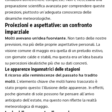
preparazione scientifica avanzata per comprendere⁢ queste
proiezioni, piuttosto un’adeguata conoscenza delle
dinamiche meteorologiche.
Proiezioni e aspettative: un confronto
imparziale
Molti⁢ avevano ⁣un’idea fuorviante
.‌ Non⁤ tanto delle nostre
previsioni, ma più delle ​proprie aspettative personali. ⁤La
visione​ comune di maggio era quella di ‌un preludio ​estivo,⁣
con giornate calde e stabili, ma ⁣questa era ⁢un’idea ⁤basata
su percezioni idealistiche più che su dati ⁢concreti.
Le apparenze ingannatrici delle stagioni
Il ricorso alle reminiscenze del ⁤passato ha tradito
molti
.‍ L’elemento ⁤chiave che molti ‍hanno trascurato è
stato proprio questo: l’illusione delle apparenze. In effetti,
poche giornate di ⁢sole possono far pensare all’arrivo
anticipato dell’estate, ma questo non riflette la ⁢realtà
meteorologica⁢ di ⁣maggio.