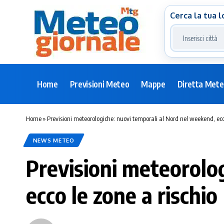
Cerca la tua l
Home
Previsioni Meteo
Mappe
Diretta Met
Home
»
Previsioni meteorologiche: nuovi temporali al Nord nel weekend, ecco
NEWS METEO
Previsioni meteorolo
ecco le zone a rischio