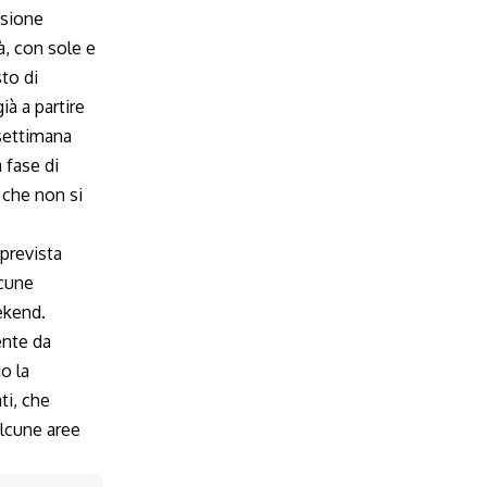
ssione
tà, con sole e
to di
ià a partire
settimana
 fase di
 che non si
 prevista
lcune
ekend.
ente da
o la
ti, che
alcune aree