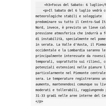
    <h3>Focus del Sabato: 6 luglio</h3>

    <p>Il Sabato del 6 luglio vedrà condizioni 
meteorologiche stabili e soleggiate 
predominare su tutto il Centro-Sud Ita
Nord, invece, è previsto un lieve calo
pressione atmosferica che indurrà a fe
di instabilità, specialmente nel pomer
in serata. La Valle d'Aosta, il Piemon
occidentale e la Lombardia saranno le 
principalmente interessate da rovesci 
temporali, soprattutto sui rilievi, co
potenziali estensioni nelle pianure li
particolarmente nel Piemonte centrale 
sera. Le temperature registreranno un 
aumento, mantenendosi comunque su live
moderati e tollerabili, raggiungendo p
31-33 gradi nelle aree interne del Ce
</p>
