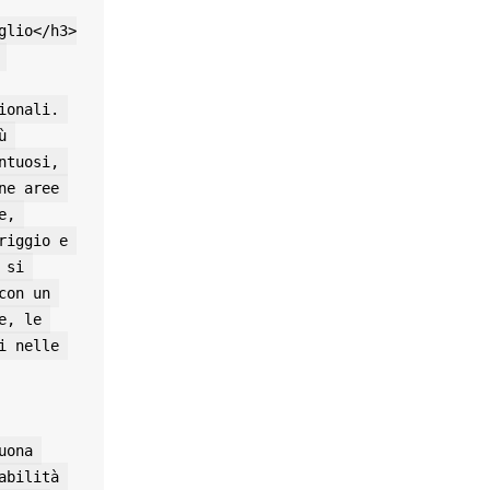
onali. 
 
tuosi, 
e aree 
, 
iggio e 
si 
on un 
, le 
 nelle 
ona 
bilità 