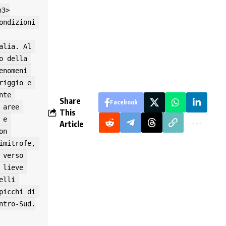
lia. Al 
 della 
nomeni 
iggio e 
te 
Share
Facebook
aree 
This
e 
Article
n 
mitrofe, 
verso 
lieve 
lli 
icchi di 
ntro-Sud.