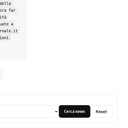
ella 
ra far 
tà 
ate a 
nale.it 
ioni.
Cerca news
Reset