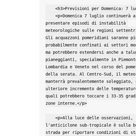
    <h3>Previsioni per Domenica: 7 luglio</h3>

    <p>Domenica 7 luglio continuerà a 
presentare episodi di instabilità 
meteorologiche sulle regioni settentri
Gli acquazzoni pomeridiani saranno più
probabilmente confinati ai settori mon
ma potrebbero estendersi anche a talun
pianeggianti, specialmente in Piemonte
Lombardia e Veneto nel corso del pomer
della serata. Al Centro-Sud, il meteo 
manterrà prevalentemente soleggiato, c
ulteriore incremento delle temperature
quali potrebbero toccare i 33-35 gradi
zone interne.</p>

    <p>Alla luce delle osservazioni, 
l'anticiclone sub-tropicale è sulla bu
strada per riportare condizioni di sta