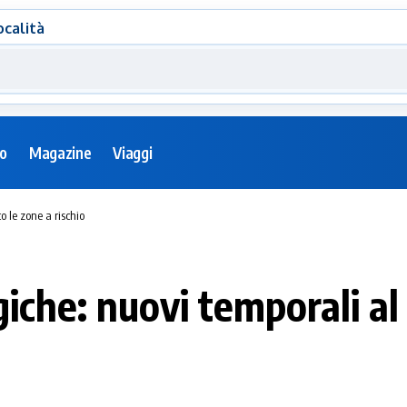
ocalità
eo
Magazine
Viaggi
 le zone a rischio
giche: nuovi temporali a