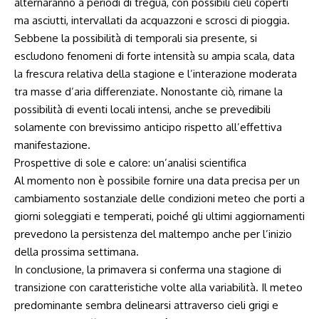
alternaranno a periodi di tregua, ‍con‍ possibili cieli coperti
ma ⁣asciutti, intervallati da acquazzoni e scrosci di pioggia.
Sebbene la ‌possibilità di temporali sia presente,⁤ si
escludono fenomeni di forte intensità su ampia scala,⁣ data
la‍ frescura ⁣relativa ​della stagione e ​l’interazione ⁤moderata
tra masse d’aria differenziate. Nonostante ciò, rimane la‍
possibilità di eventi​ locali intensi, anche se prevedibili
solamente con brevissimo⁤ anticipo rispetto all’effettiva
manifestazione.
Prospettive di sole ​e calore: un’analisi‌ scientifica
Al momento non è possibile fornire una‍ data precisa per un
⁢cambiamento sostanziale delle condizioni meteo che porti a
giorni‍ soleggiati e temperati,⁢ poiché⁤ gli ultimi aggiornamenti
prevedono la persistenza del maltempo anche per l’inizio
⁢della‍ prossima settimana.
In conclusione, la primavera si conferma una stagione di
transizione con caratteristiche volte alla variabilità. Il⁢ meteo
predominante sembra delinearsi​ attraverso cieli grigi⁣ e