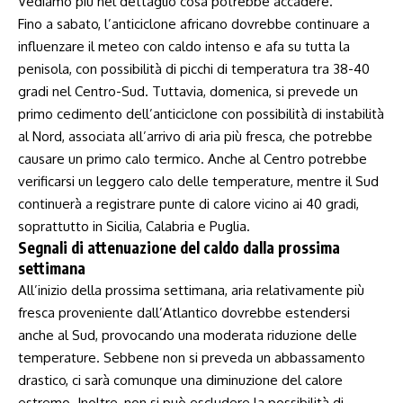
Vediamo più nel dettaglio cosa potrebbe accadere.
Fino a sabato, l’anticiclone africano dovrebbe continuare a
influenzare il meteo con caldo intenso e afa su tutta la
penisola, con possibilità di picchi di temperatura tra 38-40
gradi nel Centro-Sud. Tuttavia, domenica, si prevede un
primo cedimento dell’anticiclone con possibilità di instabilità
al Nord, associata all’arrivo di aria più fresca, che potrebbe
causare un primo calo termico. Anche al Centro potrebbe
verificarsi un leggero calo delle temperature, mentre il Sud
continuerà a registrare punte di calore vicino ai 40 gradi,
soprattutto in Sicilia, Calabria e Puglia.
Segnali di attenuazione del caldo dalla prossima
settimana
All’inizio della prossima settimana, aria relativamente più
fresca proveniente dall’Atlantico dovrebbe estendersi
anche al Sud, provocando una moderata riduzione delle
temperature. Sebbene non si preveda un abbassamento
drastico, ci sarà comunque una diminuzione del calore
estremo. Inoltre, non si può escludere la possibilità di