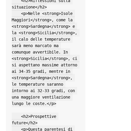
    <h2>Riflessioni sulla 
situazione</h2>

    <p>Nelle <strong>Isole 
Maggiori</strong>, come la 
<strong>Sardegna</strong> e 
la <strong>Sicilia</strong>, 
il calo delle temperature 
sarà meno marcato ma 
comunque avvertibile. In 
<strong>Sicilia</strong>, ci 
si aspettano massime attorno 
ai 34-35 gradi, mentre in 
<strong>Sardegna</strong>, 
le temperature saranno 
intorno ai 32-33 gradi, con 
una maggiore ventilazione 
lungo le coste.</p>

    <h2>Prospettive 
future</h2>

    <p>Questa parentesi di 