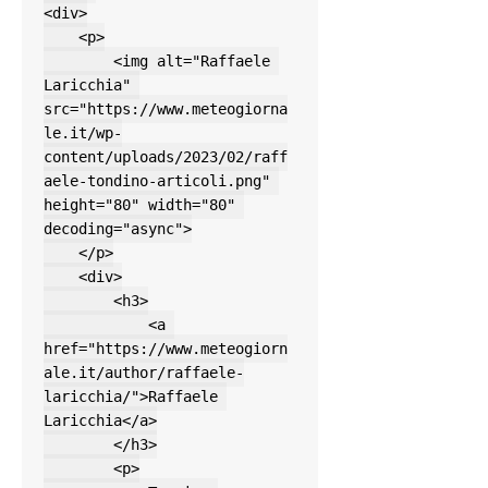
<div>

    <p>

        <img alt="Raffaele 
Laricchia" 
src="https://www.meteogiorna
le.it/wp-
content/uploads/2023/02/raff
aele-tondino-articoli.png" 
height="80" width="80" 
decoding="async">

    </p>

    <div>

        <h3>

            <a 
href="https://www.meteogiorn
ale.it/author/raffaele-
laricchia/">Raffaele 
Laricchia</a>

        </h3>

        <p>
