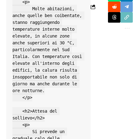
    <p>

        Molte abitazioni, 
anche quelle ben coibentate, 
stanno raggiungendo 
temperature interne molto 
elevate, in alcune zone 
anche superiori ai 30 °C, 
particolarmente nel Sud 
Italia. Con temperature così 
elevate all'interno degli 
edifici, la calura risulta 
insopportabile non solo di 
giorno ma anche durante le 
ore notturne.

    </p>

    <h2>Attesa del 
sollievo</h2>

    <p>

        Si prevede un 
graduale calo delle 