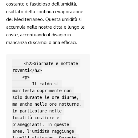
costante e fastidioso dell’umidità,
risultato ‌della continua evaporazione
del Mediterraneo. Questa umidità si
accumula nelle nostre città e​ lungo le
coste, accentuando il ⁤disagio​ in⁤
mancanza di‍ scambi d’aria​ efficaci.
⁤ ⁢
    <h2>Giornate e nottate 
roventi</h2>

    <p>

        Il caldo si 
manifesta opprimente non 
solo durante le ore diurne, 
ma anche nelle ore notturne, 
in particolare nelle 
località costiere e 
pianeggianti. In queste 
aree, l'umidità raggiunge 
livelli altissimi. Durante 