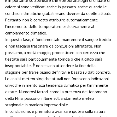
È importante sottolineare che ⁢episodi​ analoghi‌ di ondate di
calore si sono verificati anche in passato, anche quando le
condizioni climatiche globali⁢ erano diverse da quelle⁣ attuali.
Pertanto, non è corretto‍ attribuire automaticamente
l’incremento delle temperature esclusivamente al ​
cambiamento climatico.
In questa fase, è fondamentale mantenere il sangue freddo
e non lasciarsi trascinare da conclusioni affrettate. Non
possiamo, a‌ metà maggio, pronosticare con certezza che
l’estate sarà particolarmente torrida o che il ⁢caldo sarà‌
insopportabile. È necessario⁢ attendere ⁣la fine‌ della
stagione per trarre ‍bilanci definitivi e basati su dati concreti.
Le analisi meteorologiche attuali non forniscono indicazioni
univoche in merito ⁤alla tendenza climatica per l’imminente
estate. Numerosi ⁢fattori, come⁣ la presenza del fenomeno
della Nina, possono influire ‌sull’andamento⁤ meteo
‌stagionale in⁢ maniera⁣ imprevedibile.
In‍ conclusione, è prematuro avanzare ipotesi sulla natura‍