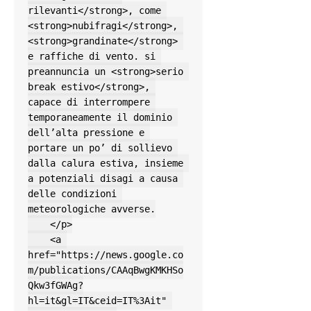
rilevanti</strong>, come 
<strong>nubifragi</strong>, 
<strong>grandinate</strong> 
e raffiche di vento. si 
preannuncia un <strong>serio 
break estivo</strong>, 
capace di interrompere 
temporaneamente il dominio 
dell’alta pressione e 
portare un po’ di sollievo 
dalla calura estiva, insieme 
a potenziali disagi a causa 
delle condizioni 
meteorologiche avverse.

    </p>

    <a 
href="https://news.google.co
m/publications/CAAqBwgKMKHSo
Qkw3fGWAg?
hl=it&gl=IT&ceid=IT%3Ait" 