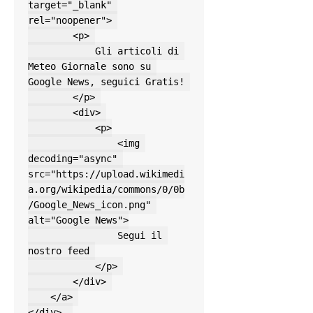
target="_blank" 
rel="noopener"> 

        <p> 

            Gli articoli di 
Meteo Giornale sono su 
Google News, seguici Gratis! 

        </p> 

        <div> 

            <p>

                <img 
decoding="async" 
src="https://upload.wikimedi
a.org/wikipedia/commons/0/0b
/Google_News_icon.png" 
alt="Google News">

                Segui il 
nostro feed 

            </p> 

        </div> 

    </a> 

</div>  
