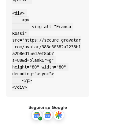
<div> 

    <p>

        <img alt="Franco 
Rossi" 
src="https://secure.gravatar
.com/avatar/383e56382a2238b1
a2b8ed15ed7ef8bb?
s=80&d=blank&r=g" 
height="80" width="80" 
decoding="async">

    </p>

</div>
Seguici su Google