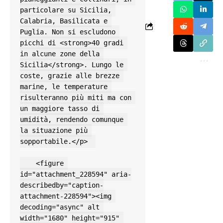
particolare su Sicilia, 
Calabria, Basilicata e 
Puglia. Non si escludono 
picchi di <strong>40 gradi 
in alcune zone della 
Sicilia</strong>. Lungo le 
coste, grazie alle brezze 
marine, le temperature 
risulteranno più miti ma con 
un maggiore tasso di 
umidità, rendendo comunque 
la situazione più 
sopportabile.</p>  

    <figure 
id="attachment_228594" aria-
describedby="caption-
attachment-228594"><img 
decoding="async" alt 
width="1680" height="915" 