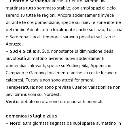
–
Centro e Sardegna
: anche al Centro avremo una
mattinata tutto sommato stabile, con ampi spazi di cielo
sereno su tutte le regioni. Ancora addensamenti invece
durante le ore pomeridiane, specie sui rilievi e zone interne
del medio Adriatico, ma localmente anche su Lazio, Toscana
e Sardegna. Locali temporali saranno possibili su Lazio e
Abruzzo.
–
Sud e Sicilia
: al Sud, nonostante la diminuzione della
nuvolosità al mattino, avremo nuovi addensamenti
pomeridiani rilevanti, specie su Pollino, Sila, Appennino
Campano e Gargano, localmente anche su coste lucane e
calabresi. Tuttavia non sono attesi fenomeni.
Temperatura
: non sono previste ulteriori variazioni se non
lievi diminuzioni sul Nordest.
Vento
: debole in rotazione dai quadranti orientali.
domenica 16 luglio 2006
–
Nord
: altra giornata segnata da nubi sparse al mattino, in