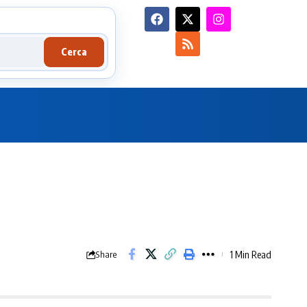
Cerca
1 Min Read
Share