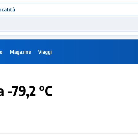
ocalità
eo
Magazine
Viaggi
 -79,2 °C