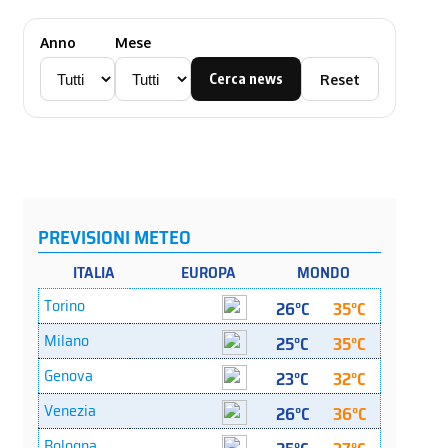
Anno
Mese
Cerca news
Reset