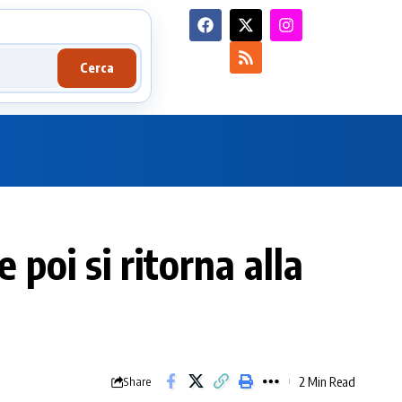
Cerca
poi si ritorna alla
2 Min Read
Share