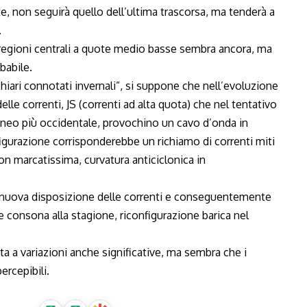
e, non seguirà quello dell’ultima trascorsa, ma tenderà a
.
e regioni centrali a quote medio basse sembra ancora, ma
babile.
iari connotati invernali”, si suppone che nell’evoluzione
lle correnti, JS (correnti ad alta quota) che nel tentativo
raneo più occidentale, provochino un cavo d’onda in
figurazione corrisponderebbe un richiamo di correnti miti
n marcatissima, curvatura anticiclonica in
 nuova disposizione delle correnti e conseguentemente
e consona alla stagione, riconfigurazione barica nel
a a variazioni anche significative, ma sembra che i
rcepibili.