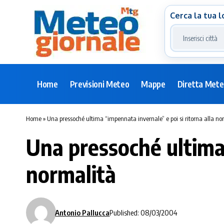
Cerca la tua l
Home
Previsioni Meteo
Mappe
Diretta Met
Home
»
Una pressoché ultima “impennata invernale” e poi si ritorna alla no
Una pressoché ultima 
normalità
Antonio Pallucca
Published: 08/03/2004