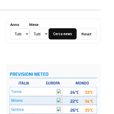
Anno
Mese
Cerca news
Reset