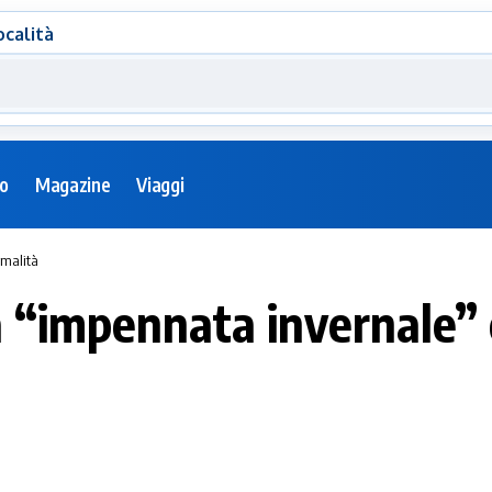
ocalità
eo
Magazine
Viaggi
rmalità
“impennata invernale” e 