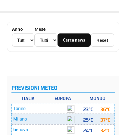
Anno
Mese
Cerca news
Reset