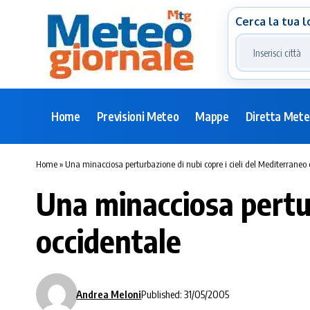
Cerca la tua l
Home
Previsioni Meteo
Mappe
Diretta Met
Home
»
Una minacciosa perturbazione di nubi copre i cieli del Mediterraneo 
Una minacciosa pertur
occidentale
Andrea Meloni
Published: 31/05/2005