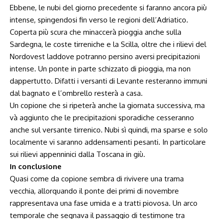
Ebbene, le nubi del giorno precedente si faranno ancora più
intense, spingendosi fin verso le regioni dell’Adriatico.
Coperta più scura che minaccerà pioggia anche sulla
Sardegna, le coste tirreniche e la Scilla, oltre che i rilievi del
Nordovest laddove potranno persino aversi precipitazioni
intense. Un ponte in parte schizzato di pioggia, ma non
dappertutto. Difatti i versanti di Levante resteranno immuni
dal bagnato e l’ombrello resterà a casa.
Un copione che si ripeterà anche la giornata successiva, ma
và aggiunto che le precipitazioni sporadiche cesseranno
anche sul versante tirrenico. Nubi sì quindi, ma sparse e solo
localmente vi saranno addensamenti pesanti. In particolare
sui rilievi appenninici dalla Toscana in giù.
In conclusione
Quasi come da copione sembra di rivivere una trama
vecchia, allorquando il ponte dei primi di novembre
rappresentava una fase umida e a tratti piovosa. Un arco
temporale che segnava il passaggio di testimone tra