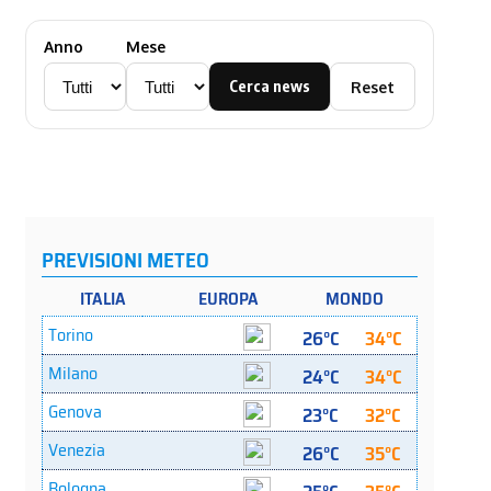
Anno
Mese
Cerca news
Reset