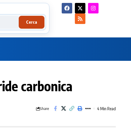
Cerca
ride carbonica
4 Min Read
Share