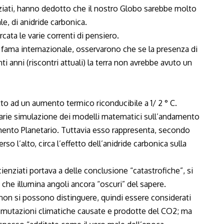
ziati, hanno dedotto che il nostro Globo sarebbe molto
e, di anidride carbonica.
ata le varie correnti di pensiero.
 di fama internazionale, osservarono che se la presenza di
i anni (riscontri attuali) la terra non avrebbe avuto un
o ad un aumento termico riconducibile a 1/ 2 ° C.
varie simulazione dei modelli matematici sull’andamento
damento Planetario. Tuttavia esso rappresenta, secondo
rso l’alto, circa l’effetto dell’anidride carbonica sulla
ienziati portava a delle conclusione “catastrofiche”, si
 che illumina angoli ancora “oscuri” del sapere.
non si possono distinguere, quindi essere considerati
 mutazioni climatiche causate e prodotte del CO2; ma