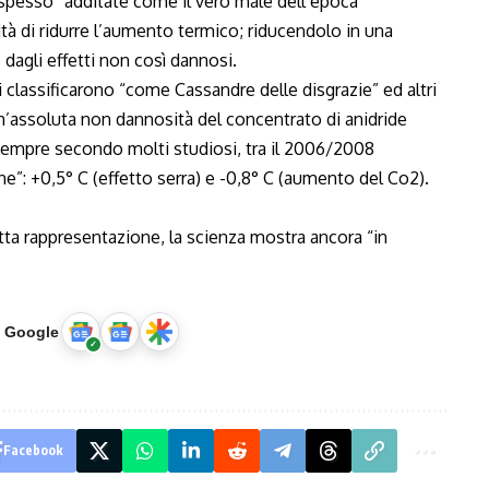
 spesso “additate come il vero male dell’epoca
lità di ridurre l’aumento termico; riducendolo in una
dagli effetti non così dannosi.
i classificarono “come Cassandre delle disgrazie” ed altri
un’assoluta non dannosità del concentrato di anidride
 sempre secondo molti studiosi, tra il 2006/2008
ne”: +0,5° C (effetto serra) e -0,8° C (aumento del Co2).
tta rappresentazione, la scienza mostra ancora “in
u Google
Facebook