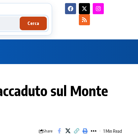
Cerca
accaduto sul Monte
1 Min Read
Share