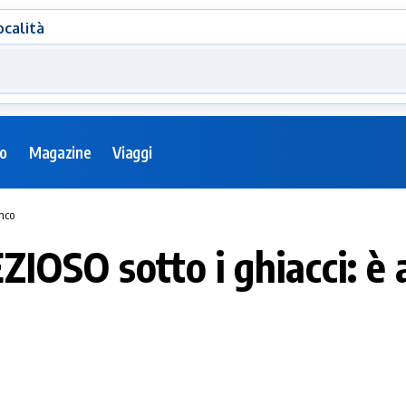
ocalità
eo
Magazine
Viaggi
nco
OSO sotto i ghiacci: è 