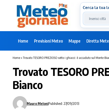
Cerca la tua l
Home
Previsioni Meteo
Mappe
Diretta Met
Home
»
Trovato TESORO PREZIOSO sotto i ghiacci: è accaduto sul Monte Bia
Trovato TESORO PREZI
Bianco
Mauro Meloni
Published: 27/09/2013