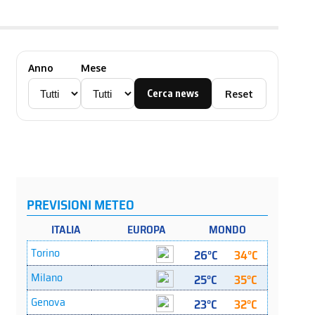
Anno
Mese
Cerca news
Reset