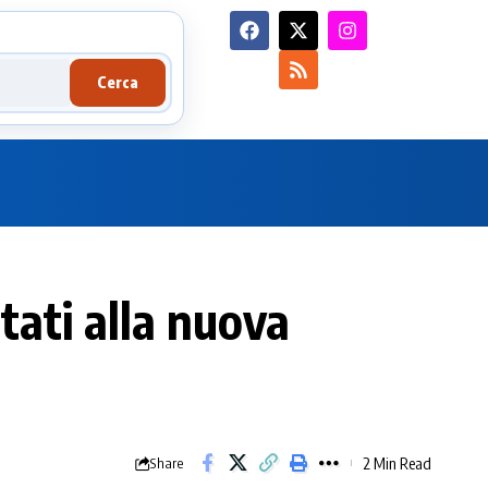
Cerca
tati alla nuova
2 Min Read
Share