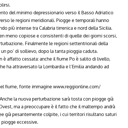
lirsi.
to del minimo depressionario verso il Basso Adriatico
 verso le regioni meridionali. Piogge e temporali hanno
ndo più intense tra Calabria tirrenica e nord della Sicilia.
n meno copiose e consistenti di quelle dei giorni scorsi,
turbazione. Finalmente le regioni settentrionali della
un po’ di sollievo, dopo la tanta pioggia caduta.
 è affatto cessata: anche il fiume Po è salito di livello,
che ha attraversato la Lombardia e l’Emilia andando ad
Anche la nuova perturbazione sarà tosta con piogge già
-Ovest, ma a preoccupare è il fatto che il maltempo andrà
 già pesantemente colpite, i cui territori risultano saturi
e piogge eccessive.