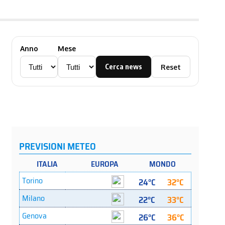
Anno
Mese
Cerca news
Reset