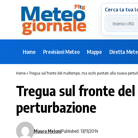
Cerca la tua l
Home
Previsioni Meteo
Mappe
Diretta Met
Home
»
Tregua sul fronte del maltempo, ma occhi puntati alla nuova pertu
Tregua sul fronte del
perturbazione
Mauro Meloni
Published: 13/11/2014