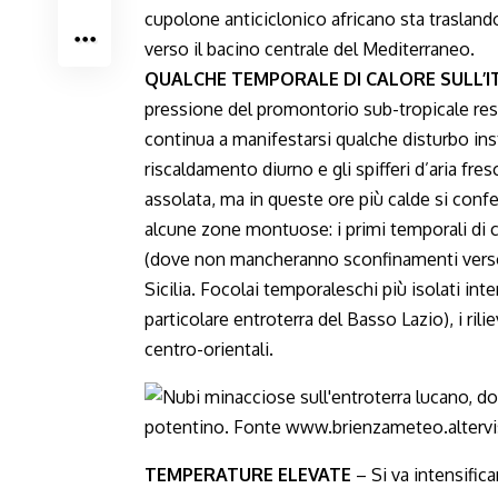
cupolone anticiclonico africano sta traslando
verso il bacino centrale del Mediterraneo.
QUALCHE TEMPORALE DI CALORE SULL’I
pressione del promontorio sub-tropicale rest
continua a manifestarsi qualche disturbo insta
riscaldamento diurno e gli spifferi d’aria fre
assolata, ma in queste ore più calde si conf
alcune zone montuose: i primi temporali di 
(dove non mancheranno sconfinamenti verso l
Sicilia. Focolai temporaleschi più isolati int
particolare entroterra del Basso Lazio), i rili
centro-orientali.
TEMPERATURE ELEVATE
– Si va intensific