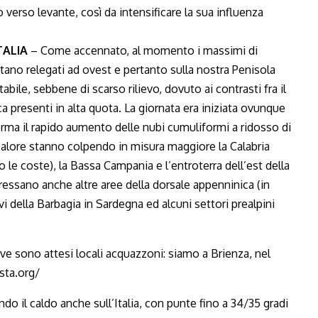
 verso levante, così da intensificare la sua influenza
TALIA
– Come accennato, al momento i massimi di
ano relegati ad ovest e pertanto sulla nostra Penisola
bile, sebbene di scarso rilievo, dovuto ai contrasti fra il
sca presenti in alta quota. La giornata era iniziata ovunque
erma il rapido aumento delle nubi cumuliformi a ridosso di
calore stanno colpendo in misura maggiore la Calabria
e coste), la Bassa Campania e l’entroterra dell’est della
eressano anche altre aree della dorsale appenninica (in
evi della Barbagia in Sardegna ed alcuni settori prealpini
ando il caldo anche sull’Italia, con punte fino a 34/35 gradi