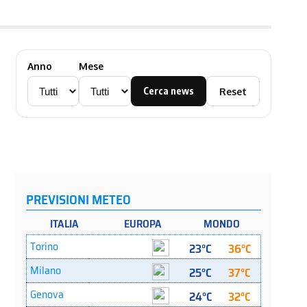
Anno
Mese
Cerca news
Reset