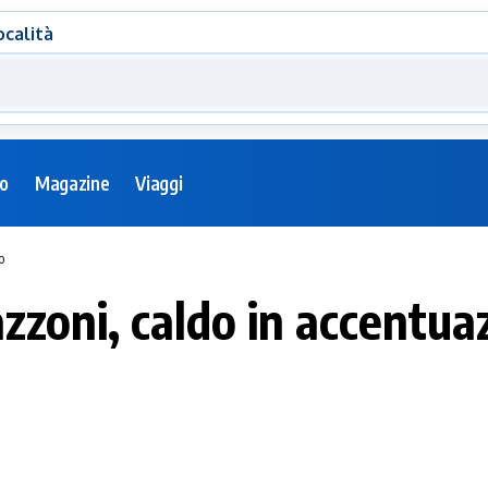
ocalità
eo
Magazine
Viaggi
o
azzoni, caldo in accentua