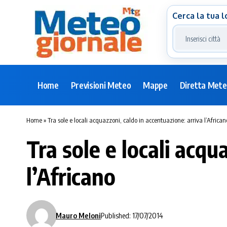
Cerca la tua l
Home
Previsioni Meteo
Mappe
Diretta Met
Home
»
Tra sole e locali acquazzoni, caldo in accentuazione: arriva l’African
Tra sole e locali acqu
l’Africano
Mauro Meloni
Published: 17/07/2014