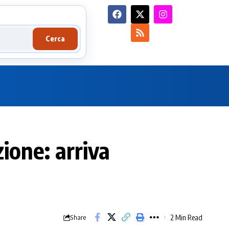
Cerca
zione: arriva
2 Min Read
Share