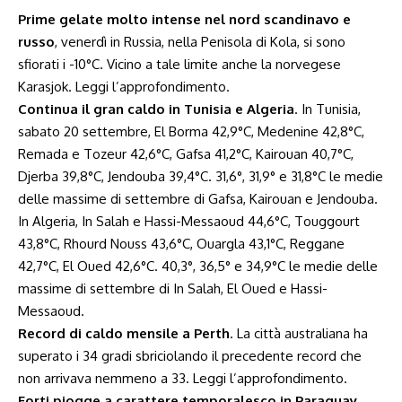
Prime gelate molto intense nel nord scandinavo e
russo
, venerdì in Russia, nella Penisola di Kola, si sono
sfiorati i -10°C. Vicino a tale limite anche la norvegese
Karasjok.
Leggi l’approfondimento
.
Continua il gran caldo in Tunisia e Algeria
. In Tunisia,
sabato 20 settembre, El Borma 42,9°C, Medenine 42,8°C,
Remada e Tozeur 42,6°C, Gafsa 41,2°C, Kairouan 40,7°C,
Djerba 39,8°C, Jendouba 39,4°C. 31,6°, 31,9° e 31,8°C le medie
delle massime di settembre di Gafsa, Kairouan e Jendouba.
In Algeria, In Salah e Hassi-Messaoud 44,6°C, Touggourt
43,8°C, Rhourd Nouss 43,6°C, Ouargla 43,1°C, Reggane
42,7°C, El Oued 42,6°C. 40,3°, 36,5° e 34,9°C le medie delle
massime di settembre di In Salah, El Oued e Hassi-
Messaoud.
Record di caldo mensile a Perth
. La città australiana ha
superato i 34 gradi sbriciolando il precedente record che
non arrivava nemmeno a 33.
Leggi l’approfondimento
.
Forti piogge a carattere temporalesco in Paraguay
.