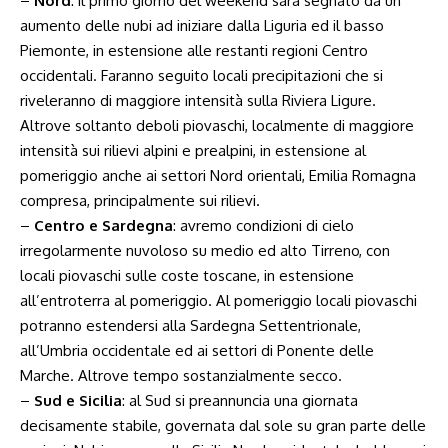
–
Nord
: il primo giorno del weekend sarà segnato da un
aumento delle nubi ad iniziare dalla Liguria ed il basso
Piemonte, in estensione alle restanti regioni Centro
occidentali. Faranno seguito locali precipitazioni che si
riveleranno di maggiore intensità sulla Riviera Ligure.
Altrove soltanto deboli piovaschi, localmente di maggiore
intensità sui rilievi alpini e prealpini, in estensione al
pomeriggio anche ai settori Nord orientali, Emilia Romagna
compresa, principalmente sui rilievi.
–
Centro e Sardegna
: avremo condizioni di cielo
irregolarmente nuvoloso su medio ed alto Tirreno, con
locali piovaschi sulle coste toscane, in estensione
all’entroterra al pomeriggio. Al pomeriggio locali piovaschi
potranno estendersi alla Sardegna Settentrionale,
all’Umbria occidentale ed ai settori di Ponente delle
Marche. Altrove tempo sostanzialmente secco.
–
Sud e Sicilia
: al Sud si preannuncia una giornata
decisamente stabile, governata dal sole su gran parte delle