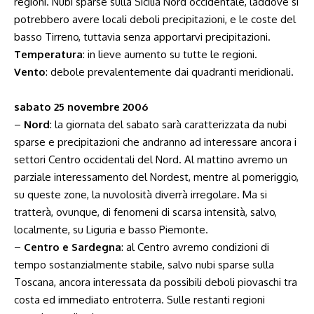
regioni. Nubi sparse sulla Sicilia Nord occidentale, laddove si
potrebbero avere locali deboli precipitazioni, e le coste del
basso Tirreno, tuttavia senza apportarvi precipitazioni.
Temperatura
: in lieve aumento su tutte le regioni.
Vento
: debole prevalentemente dai quadranti meridionali.
sabato 25 novembre 2006
–
Nord
: la giornata del sabato sarà caratterizzata da nubi
sparse e precipitazioni che andranno ad interessare ancora i
settori Centro occidentali del Nord. Al mattino avremo un
parziale interessamento del Nordest, mentre al pomeriggio,
su queste zone, la nuvolosità diverrà irregolare. Ma si
tratterà, ovunque, di fenomeni di scarsa intensità, salvo,
localmente, su Liguria e basso Piemonte.
–
Centro e Sardegna
: al Centro avremo condizioni di
tempo sostanzialmente stabile, salvo nubi sparse sulla
Toscana, ancora interessata da possibili deboli piovaschi tra
costa ed immediato entroterra. Sulle restanti regioni