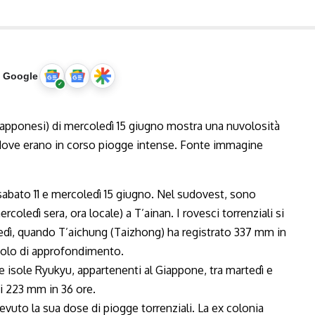
u Google
sabato 11 e mercoledì 15 giugno. Nel sudovest, sono
coledì sera, ora locale) a T’ainan. I rovesci torrenziali si
edì, quando T’aichung (Taizhong) ha registrato 337 mm in
colo di approfondimento.
e isole Ryukyu, appartenenti al Giappone, tra martedì e
ti 223 mm in 36 ore.
uto la sua dose di piogge torrenziali. La ex colonia