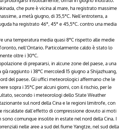
di prolungarsi insolitamente, ormai in giugno inoltrato.
kinada, che pure è vicina al mare, ha registrato massime
assime, a metà giugno, di 35,5°C. Nell’entroterra, a
rsuguda ha registrato 46°, 45° e 45,5°C. contro una media
are una temperatura media quasi 8°C rispetto alle medie
oronto, nell’Ontario. Particolarmente caldo è stato lo
nte oltre i 30°C.
polazione di prepararsi, in alcune zone del paese, a una
 già raggiunto i 38°C mercoledì 15 giugno a Shijazhuang,
 nord del paese. Gli uffici meteorologici affermano che le
 sopra i 35°C per alcuni giorni, con il rischio, per le
 risultato, secondo i meteorologi dello State Weather
azionante sul nord della Cina e le regioni limitrofe, con
 riscaldate dall’effetto di compressione dovuto ai moti
 sono comunque insolite in estate nel nord della Cina. I
enziali nelle aree a sud del fiume Yangtze, nel sud della