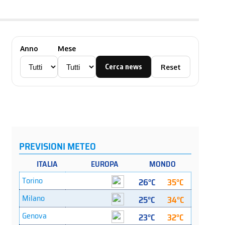
Anno
Mese
Cerca news
Reset