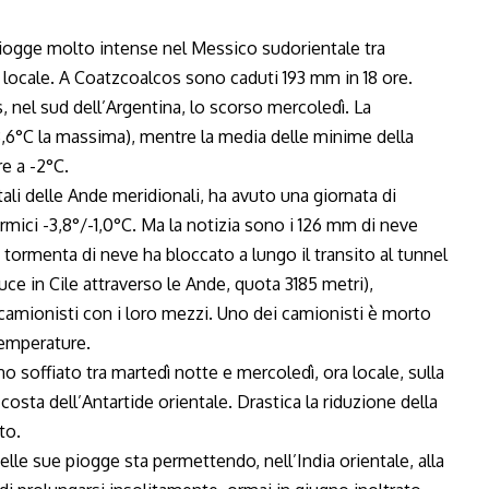
iogge molto intense nel Messico sudorientale tra
 locale. A Coatzcoalcos sono caduti 193 mm in 18 ore.
 nel sud dell’Argentina, lo scorso mercoledì. La
3,6°C la massima), mentre la media delle minime della
e a -2°C.
tali delle Ande meridionali, ha avuto una giornata di
rmici -3,8°/-1,0°C. Ma la notizia sono i 126 mm di neve
a tormenta di neve ha bloccato a lungo il transito al tunnel
e in Cile attraverso le Ande, quota 3185 metri),
camionisti con i loro mezzi. Uno dei camionisti è morto
temperature.
o soffiato tra martedì notte e mercoledì, ora locale, sulla
 costa dell’Antartide orientale. Drastica la riduzione della
to.
elle sue piogge sta permettendo, nell’India orientale, alla