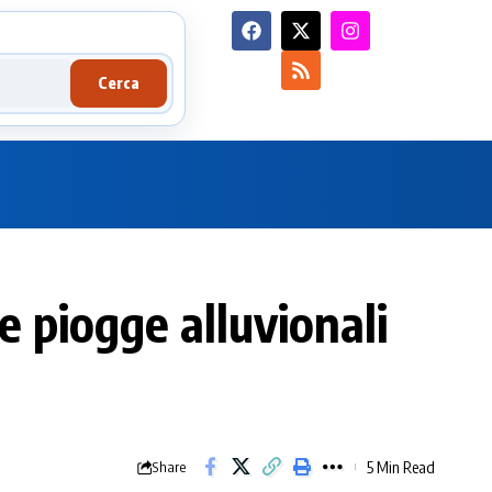
Cerca
 piogge alluvionali
5 Min Read
Share