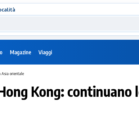
ocalità
eo
Magazine
Viaggi
 Asia orientale
Hong Kong: continuano le