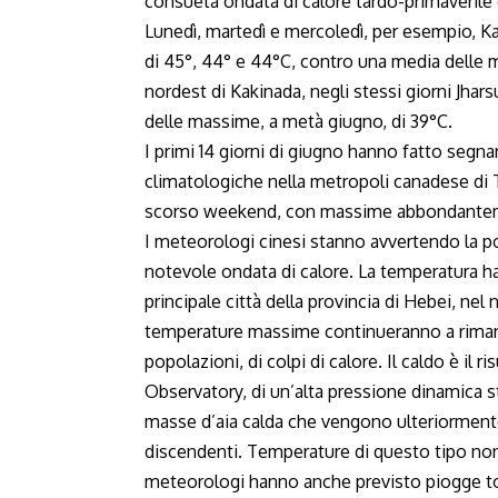
consueta ondata di calore tardo-primaverile 
Lunedì, martedì e mercoledì, per esempio, Ka
di 45°, 44° e 44°C, contro una media delle m
nordest di Kakinada, negli stessi giorni Jha
delle massime, a metà giugno, di 39°C.
I primi 14 giorni di giugno hanno fatto segn
climatologiche nella metropoli canadese di T
scorso weekend, con massime abbondanteme
I meteorologi cinesi stanno avvertendo la po
notevole ondata di calore. La temperatura ha
principale città della provincia di Hebei, nel
temperature massime continueranno a rimanere
popolazioni, di colpi di calore. Il caldo è il
Observatory, di un’alta pressione dinamica st
masse d’aia calda che vengono ulteriormente
discendenti. Temperature di questo tipo non
meteorologi hanno anche previsto piogge torr