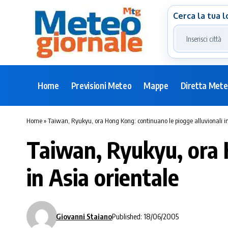
Cerca la tua l
Home
Previsioni Meteo
Mappe
Diretta Met
Home
»
Taiwan, Ryukyu, ora Hong Kong: continuano le piogge alluvionali in
Taiwan, Ryukyu, ora 
in Asia orientale
Giovanni Staiano
Published: 18/06/2005