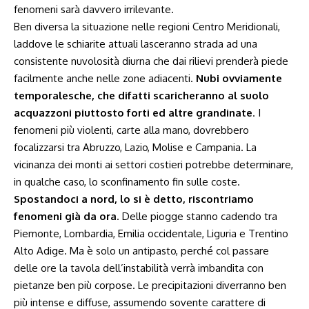
fenomeni sarà davvero irrilevante.
Ben diversa la situazione nelle regioni Centro Meridionali,
laddove le schiarite attuali lasceranno strada ad una
consistente nuvolosità diurna che dai rilievi prenderà piede
facilmente anche nelle zone adiacenti.
Nubi ovviamente
temporalesche, che difatti scaricheranno al suolo
acquazzoni piuttosto forti ed altre grandinate
. I
fenomeni più violenti, carte alla mano, dovrebbero
focalizzarsi tra Abruzzo, Lazio, Molise e Campania. La
vicinanza dei monti ai settori costieri potrebbe determinare,
in qualche caso, lo sconfinamento fin sulle coste.
Spostandoci a nord, lo si è detto, riscontriamo
fenomeni già da ora
. Delle piogge stanno cadendo tra
Piemonte, Lombardia, Emilia occidentale, Liguria e Trentino
Alto Adige. Ma è solo un antipasto, perché col passare
delle ore la tavola dell’instabilità verrà imbandita con
pietanze ben più corpose. Le precipitazioni diverranno ben
più intense e diffuse, assumendo sovente carattere di