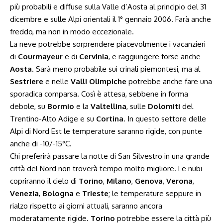
più probabili e diffuse sulla Valle d’Aosta al principio del 31
dicembre e sulle Alpi orientali il 1° gennaio 2006. Farà anche
freddo, ma non in modo eccezionale.
La neve potrebbe sorprendere piacevolmente i vacanzieri
di
Courmayeur
e di
Cervinia
, e raggiungere forse anche
Aosta
. Sarà meno probabile sui crinali piemontesi, ma al
Sestriere
e nelle
Valli Olimpiche
potrebbe anche fare una
sporadica comparsa. Così è attesa, sebbene in forma
debole, su
Bormio
e la
Valtellina
, sulle
Dolomiti
del
Trentino-Alto Adige e su
Cortina
. In questo settore delle
Alpi di Nord Est le temperature saranno rigide, con punte
anche di -10/-15°C.
Chi preferirà passare la notte di San Silvestro in una grande
città del Nord non troverà tempo molto migliore. Le nubi
copriranno il cielo di
Torino
,
Milano
,
Genova
,
Verona
,
Venezia
,
Bologna
e
Trieste
; le temperature seppure in
rialzo rispetto ai giorni attuali, saranno ancora
moderatamente rigide.
Torino
potrebbe essere la città più