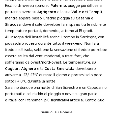
Rischio di rovesci sparsi su
Palermo
, piogge più diffuse si
potranno avere su
Agrigento
e la sua
Valle dei Templi
,
mentre appare basso il rischio pioggia su
Catania
e
Siracusa
, dove il sole dovrebbe farsi spazio tra le nubi e le
temperature portarsi, domenica, attorno ai 15 gradi.
All’insegna dell’instabilità anche il tempo in Sardegna, con
piovaschi o rovesci durante tutto il week-end. Non farà
freddo sull’isola, sebbene la sensazione di freddo potrebbe
essere acuita dai venti moderati, a tratti forti, che
soffieranno da ovest/nord-ovest. Le temperature, su
Cagliari
,
Alghero
e la
Costa Smeralda
dovrebbero
arrivare a +12/+13°C durante il giorno e portarsi solo poco
sotto i +10°C durante la notte.
Saranno dunque una notte di San Silvestro e un Capodanno
perturbati e col rischio di pioggia o neve su gran parte
d’Italia, con i fenomeni più significativi attesi al Centro-Sud.
Seguici su Google