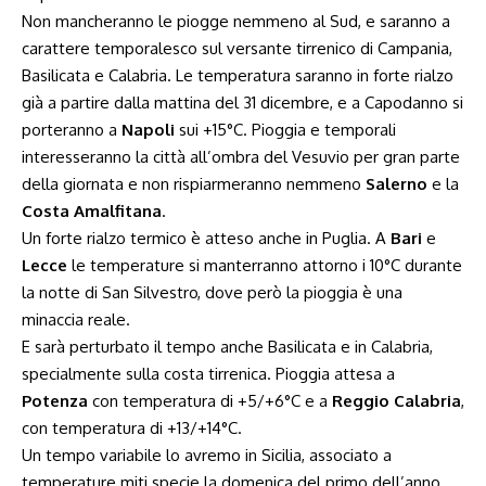
Non mancheranno le piogge nemmeno al Sud, e saranno a
carattere temporalesco sul versante tirrenico di Campania,
Basilicata e Calabria. Le temperatura saranno in forte rialzo
già a partire dalla mattina del 31 dicembre, e a Capodanno si
porteranno a
Napoli
sui +15°C. Pioggia e temporali
interesseranno la città all’ombra del Vesuvio per gran parte
della giornata e non rispiarmeranno nemmeno
Salerno
e la
Costa Amalfitana
.
Un forte rialzo termico è atteso anche in Puglia. A
Bari
e
Lecce
le temperature si manterranno attorno i 10°C durante
la notte di San Silvestro, dove però la pioggia è una
minaccia reale.
E sarà perturbato il tempo anche Basilicata e in Calabria,
specialmente sulla costa tirrenica. Pioggia attesa a
Potenza
con temperatura di +5/+6°C e a
Reggio Calabria
,
con temperatura di +13/+14°C.
Un tempo variabile lo avremo in Sicilia, associato a
temperature miti specie la domenica del primo dell’anno.