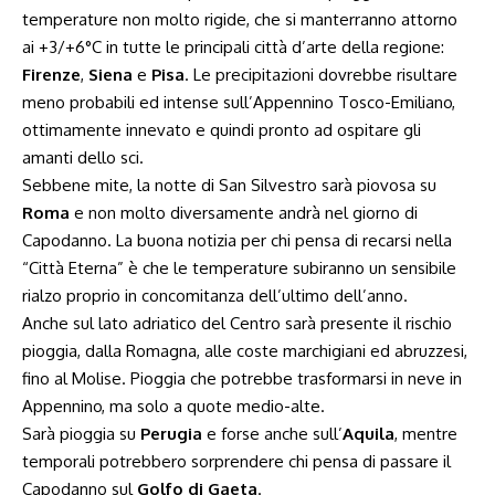
temperature non molto rigide, che si manterranno attorno
ai +3/+6°C in tutte le principali città d’arte della regione:
Firenze
,
Siena
e
Pisa
. Le precipitazioni dovrebbe risultare
meno probabili ed intense sull’Appennino Tosco-Emiliano,
ottimamente innevato e quindi pronto ad ospitare gli
amanti dello sci.
Sebbene mite, la notte di San Silvestro sarà piovosa su
Roma
e non molto diversamente andrà nel giorno di
Capodanno. La buona notizia per chi pensa di recarsi nella
“Città Eterna” è che le temperature subiranno un sensibile
rialzo proprio in concomitanza dell’ultimo dell’anno.
Anche sul lato adriatico del Centro sarà presente il rischio
pioggia, dalla Romagna, alle coste marchigiani ed abruzzesi,
fino al Molise. Pioggia che potrebbe trasformarsi in neve in
Appennino, ma solo a quote medio-alte.
Sarà pioggia su
Perugia
e forse anche sull’
Aquila
, mentre
temporali potrebbero sorprendere chi pensa di passare il
Capodanno sul
Golfo di Gaeta
.