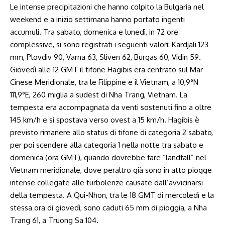
Le intense precipitazioni che hanno colpito la Bulgaria nel
weekend e a inizio settimana hanno portato ingenti
accumuli. Tra sabato, domenica e lunedì, in 72 ore
complessive, si sono registrati i seguenti valori: Kardjali 123
mm, Plovdiv 90, Varna 63, Sliven 62, Burgas 60, Vidin 59.
Giovedì alle 12 GMT il tifone Hagibis era centrato sul Mar
Cinese Meridionale, tra le Filippine e il Vietnam, a 10,9°N
111,9°E, 260 miglia a sudest di Nha Trang, Vietnam. La
tempesta era accompagnata da venti sostenuti fino a oltre
145 km/h e si spostava verso ovest a 15 km/h. Hagibis è
previsto rimanere allo status di tifone di categoria 2 sabato,
per poi scendere alla categoria 1 nella notte tra sabato e
domenica (ora GMT), quando dovrebbe fare “landfall” nel
Vietnam meridionale, dove peraltro già sono in atto piogge
intense collegate alle turbolenze causate dall’avvicinarsi
della tempesta. A Qui-Nhon, tra le 18 GMT di mercoledì e la
stessa ora di giovedì, sono caduti 65 mm di pioggia, a Nha
Trang 61, a Truong Sa 104.