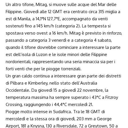
Un altro tifone, Mitag, si muove sulle acque del Mar delle
Filippine. Giovedì alle 12 GMT era centrato circa 315 miglia a
est di Manila, a 14,1°N 127,7°E, accompagnato da venti
sostenuti fino a 145 km/h (categoria 2). La tempesta si
spostava verso ovest a 16 km/h. Mitag è previsto in rinforzo,
passando a categoria 3 venerdì e a categoria 4 sabato,
quando il tifone dovrebbe cominciare a interessare la parte
est dell’isola di Luzon e le isole minori delle Filippine
nordorientali, rappresentando una seria minaccia sia per i
forti venti che per le piogge torrenziali.
Un gran caldo continua a interessare gran parte dei distretti
di Pilbara e Kimberley, nello stato dell’Australia
Occidentale. Da giovedì 15 a giovedì 22 novembre, la
temperatura massima ha sempre superato i 43°C a Fitzroy
Crossing, raggiungendo i 44,4°C mercoledì 21.
Piogge molto intense in Sudafrica. Tra le 18 GMT di
mercoledì e la stessa ora di giovedì, 203 mm a George
Airport, 181 a Knysna, 130 a Riversdale, 72 a Greytown, 50 a