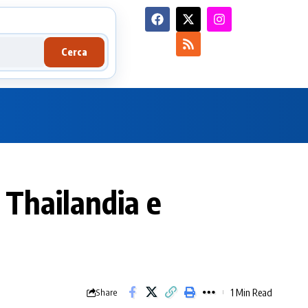
Cerca
n Thailandia e
1 Min Read
Share