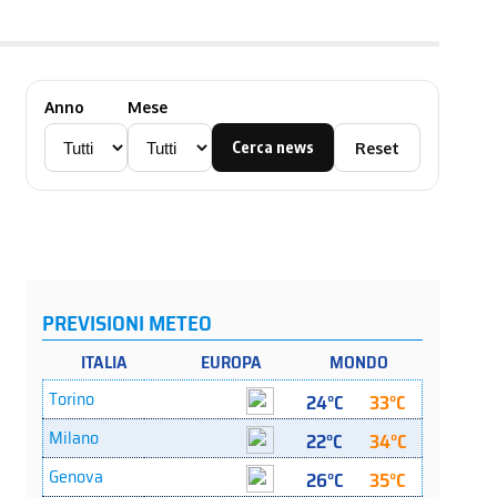
Anno
Mese
Cerca news
Reset