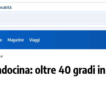
ocalità
eo
Magazine
Viaggi
mar
docina: oltre 40 gradi i