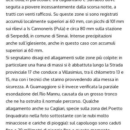
seguita a piovere incessantemente dalla scorsa notte, a
tratti con venti rafficosi. Su queste zone si sono registrati
accumuli localmente superiori ai 60 mm, con picchi di 101 mm
sui rilievi a Is Cannoneris (Pula) e circa 80 mm sulla stazione
di Serpeddì, in comune di Sinnai. Intense precipitazioni
anche sull’iglesiente, anche in questo caso con accumuli
superiori ai 60 mm.
Si segnalano disagi ed allagamenti sulle zone più colpite: in
particolare una frana di massi si è abbattuta lungo la Strada
provinciale 17 che conduce a Villasimius, tra il chilometro 13 e
15, ma con i tecnici che stanno provvedendo alla messa in
sicurezza. A Guamaggiore si è invece verificata la parziale
esondazione del Rio Mannu, causata da un grosso tronco
che ne ha ostruito il normale percorso. Qualche
allagamento anche su Cagliari, specie sulla zona del Poetto
(inquadrato nella foto sottostante con le nubi molto
minacciose e cariche di pioggia): sul capoluogo sono caduti