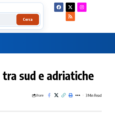
Cerca
 tra sud e adriatiche
3 Min Read
Share