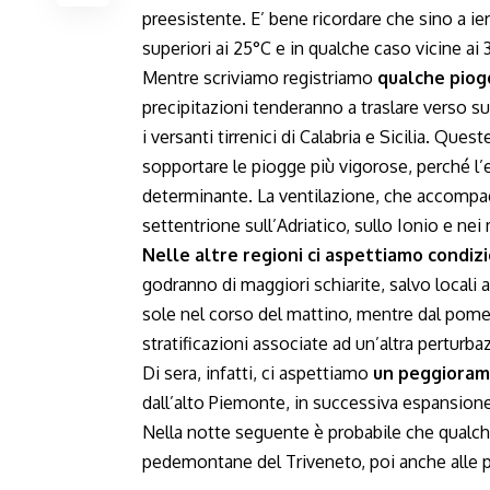
preesistente. E’ bene ricordare che sino a ie
superiori ai 25°C e in qualche caso vicine ai 
Mentre scriviamo registriamo
qualche piog
precipitazioni tenderanno a traslare verso s
i versanti tirrenici di Calabria e Sicilia. Qu
sopportare le piogge più vigorose, perché l’e
determinante. La ventilazione, che accompagn
settentrione sull’Adriatico, sullo Ionio e nei 
Nelle altre regioni ci aspettiamo condizi
godranno di maggiori schiarite, salvo locali a
sole nel corso del mattino, mentre dal pome
stratificazioni associate ad un’altra perturba
Di sera, infatti, ci aspettiamo
un peggiorame
dall’alto Piemonte, in successiva espansione
Nella notte seguente è probabile che qualch
pedemontane del Triveneto, poi anche alle p