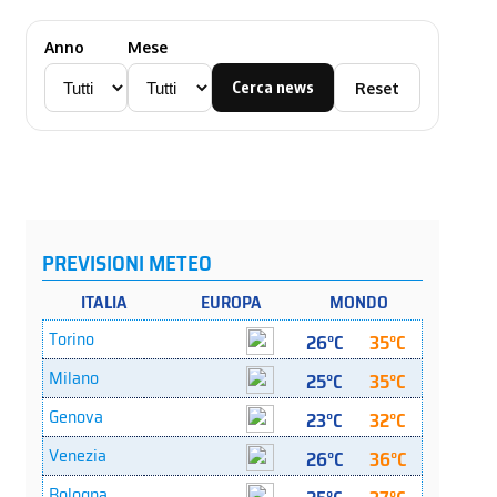
Anno
Mese
Cerca news
Reset