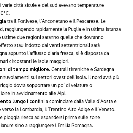
ri varie città sicule e del sud avevano temperature
30°C.
gia
tra il Forlivese, l’Anconetano e il Pescarese. Le
ud, raggiungendo rapidamente la Puglia e in ultima istanza
este ultime due regioni saranno quelle che dovranno
ffetto stau indotto dai venti settentrionali sarà
a appunto l’afflusso d’aria fresca, si è disposta da
mari circostanti le isole maggiori.
oni di tempo migliore.
Centrali tirreniche e Sardegna
nnuvolamenti sui settori ovest dell’isola. Il nord avrà più
riggio dovrà sopportare un po’ di velature o
zione in avvicinamento alle Alpi.
nto lungo i confini
a cominciare dalla Valle d’Aosta e
 verso la Lombardia, il Trentino Alto Adige e il Veneto.
e pioggia riesca ad espandersi prima sulle zone
ianure sino a raggiungere l’Emilia Romagna.