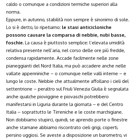
caldo o comunque a condizioni termiche superiori alla
norma.
Eppure, in autunno, stabilità non sempre è sinonimo di sole.
Lo si è detto, lo ripetiamo:
le stasi anticicloniche
possono causare la comparsa di nebbie, nubi basse,
foschie.
La causa è piuttosto semplice: l’elevata umidità
relativa presente nell’aria, nel corso delle ore più fredde,
condensa rapidamente. Accade facilmente nelle zone
pianeggianti del Nord Italia, ma può accadere anche nelle
vallate appenniniche – o comunque nelle valli interne – e
lungo le coste. Nebbie che attualmente affollano i cieli del
settentrione – peraltro sul Friuli Venezia Giulia è segnalata
anche qualche pioviggine e piovaschi potrebbero
manifestarsi in Liguria durante la giornata – e del Centro
Italia – soprattutto le Tirreniche e le coste marchigiane.
Non dobbiamo stupirci, quindi, se aprendo porte o finestre
anche stamane abbiamo riscontrato cieli grigi, coperti,
persino uggiosi. Se aveste a disposizione un barometro, vi