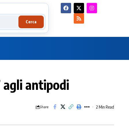
Cerca
agli antipodi
2 Min Read
Share