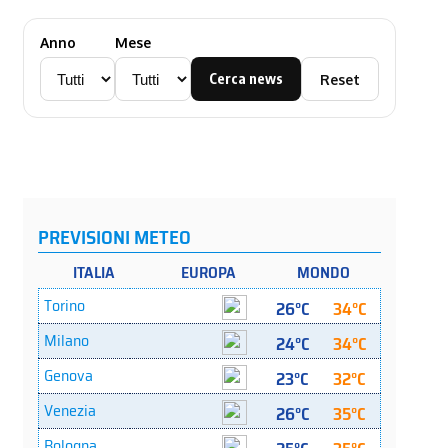
Anno
Mese
Cerca news
Reset