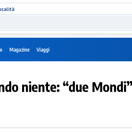
ocalità
eo
Magazine
Viaggi
do niente: “due Mondi” 