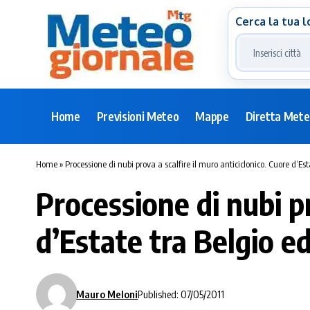
Cerca la tua l
Home
Previsioni Meteo
Mappe
Diretta Met
Home
»
Processione di nubi prova a scalfire il muro anticiclonico. Cuore d’Es
Processione di nubi pr
d’Estate tra Belgio e
Mauro Meloni
Published: 07/05/2011