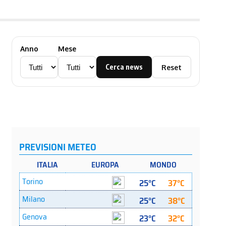
Anno
Mese
Cerca news
Reset