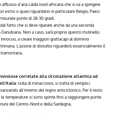
 afflusso d’aria calda nord-africana che si va a spingere
ri estivi o quasi riguardano in particolare Belgio, Paesi
 misurate punte di 28-30 gradi.
e dal fatto che si deve riparare anche da una seconda
o-Danubiana. Non a caso, sarà proprio questo mulinello
 innocuo, a creare maggiori grattacapi al dominio
settimana. L’azione di disturbo riguarderà essenzialmente il
di tramontana.
uvolose correlate alla circolazione atlantica ad
ll’Italia:
nulla di minaccioso, si tratta di semplici
vanzando all’interno del regno anticiclonico. Per il resto
 le temperature si sono spinte fino a raggiungere punte
pianura del Centro-Nord e della Sardegna.