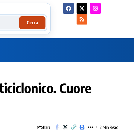
Cerca
ticiclonico. Cuore
2 Min Read
Share