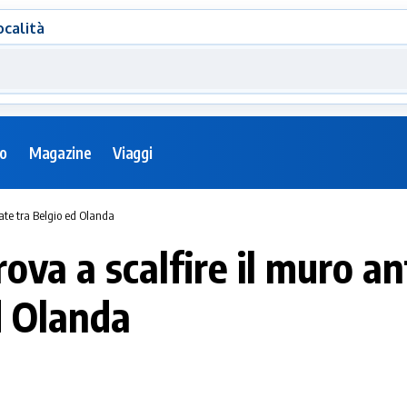
ocalità
eo
Magazine
Viaggi
tate tra Belgio ed Olanda
ova a scalfire il muro an
d Olanda