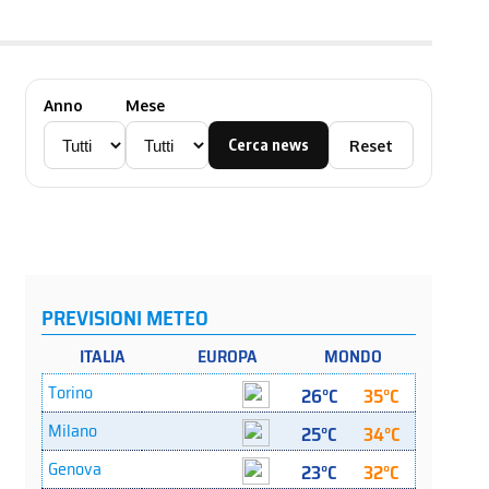
Anno
Mese
Cerca news
Reset