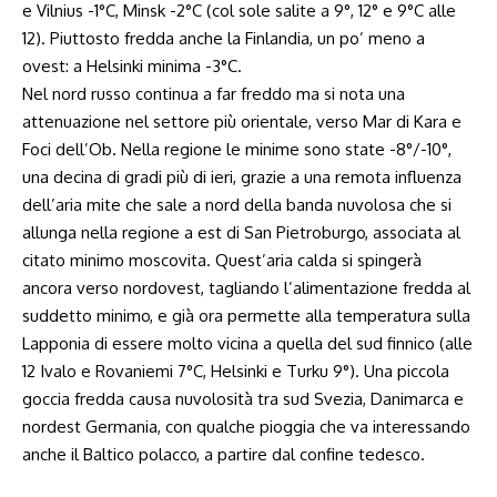
e Vilnius -1°C, Minsk -2°C (col sole salite a 9°, 12° e 9°C alle
12). Piuttosto fredda anche la Finlandia, un po’ meno a
ovest: a Helsinki minima -3°C.
Nel nord russo continua a far freddo ma si nota una
attenuazione nel settore più orientale, verso Mar di Kara e
Foci dell’Ob. Nella regione le minime sono state -8°/-10°,
una decina di gradi più di ieri, grazie a una remota influenza
dell’aria mite che sale a nord della banda nuvolosa che si
allunga nella regione a est di San Pietroburgo, associata al
citato minimo moscovita. Quest’aria calda si spingerà
ancora verso nordovest, tagliando l’alimentazione fredda al
suddetto minimo, e già ora permette alla temperatura sulla
Lapponia di essere molto vicina a quella del sud finnico (alle
12 Ivalo e Rovaniemi 7°C, Helsinki e Turku 9°). Una piccola
goccia fredda causa nuvolosità tra sud Svezia, Danimarca e
nordest Germania, con qualche pioggia che va interessando
anche il Baltico polacco, a partire dal confine tedesco.