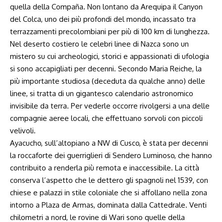
quella della Compaña. Non lontano da Arequipa il Canyon
del Colca, uno dei più profondi del mondo, incassato tra
terrazzamenti precolombiani per più di 100 km di lunghezza.
Nel deserto costiero le celebri linee di Nazca sono un
mistero su cui archeologici, storici e appassionati di ufologia
si sono accapigliati per decenni. Secondo Maria Reiche, la
più importante studiosa (deceduta da qualche anno) delle
linee, si tratta di un gigantesco calendario astronomico
invisibile da terra. Per vederle occorre rivolgersi a una delle
compagnie aeree locali, che effettuano sorvoli con piccoli
velivoli.
Ayacucho, sull’altopiano a NW di Cusco, è stata per decenni
la roccaforte dei guerriglieri di Sendero Luminoso, che hanno
contribuito a renderla più remota e inaccessibile. La città
conserva l’aspetto che le dettero gli spagnoli nel 1539, con
chiese e palazzi in stile coloniale che si affollano nella zona
intorno a Plaza de Armas, dominata dalla Cattedrale. Venti
chilometri a nord, le rovine di Wari sono quelle della