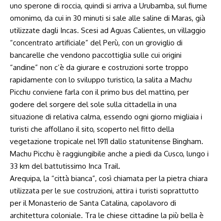
uno sperone di roccia, quindi si arriva a Urubamba, sul fiume
omonimo, da cui in 30 minuti si sale alle saline di Maras, già
utilizzate dagli Incas. Scesi ad Aguas Calientes, un villaggio
“concentrato artificiale” del Perù, con un groviglio di
bancarelle che vendono paccottiglia sulle cui origini
“andine” non c’è da giurare e costruzioni sorte troppo
rapidamente con lo sviluppo turistico, la salita a Machu
Picchu conviene farla con il primo bus del mattino, per
godere del sorgere del sole sulla cittadella in una
situazione di relativa calma, essendo ogni giorno migliaia i
turisti che affollano il sito, scoperto nel fitto della
vegetazione tropicale nel 1911 dallo statunitense Bingham.
Machu Picchu è raggiungibile anche a piedi da Cusco, lungo i
33 km del battutissimo Inca Trail.
Arequipa, la “città bianca”, così chiamata per la pietra chiara
utilizzata per le sue costruzioni, attira i turisti soprattutto
per il Monasterio de Santa Catalina, capolavoro di
architettura coloniale. Tra le chiese cittadine la più bella è