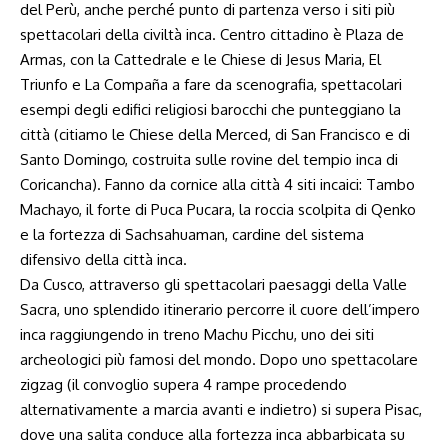
del Perù, anche perché punto di partenza verso i siti più
spettacolari della civiltà inca. Centro cittadino è Plaza de
Armas, con la Cattedrale e le Chiese di Jesus Maria, El
Triunfo e La Compaña a fare da scenografia, spettacolari
esempi degli edifici religiosi barocchi che punteggiano la
città (citiamo le Chiese della Merced, di San Francisco e di
Santo Domingo, costruita sulle rovine del tempio inca di
Coricancha). Fanno da cornice alla città 4 siti incaici: Tambo
Machayo, il forte di Puca Pucara, la roccia scolpita di Qenko
e la fortezza di Sachsahuaman, cardine del sistema
difensivo della città inca.
Da Cusco, attraverso gli spettacolari paesaggi della Valle
Sacra, uno splendido itinerario percorre il cuore dell’impero
inca raggiungendo in treno Machu Picchu, uno dei siti
archeologici più famosi del mondo. Dopo uno spettacolare
zigzag (il convoglio supera 4 rampe procedendo
alternativamente a marcia avanti e indietro) si supera Pisac,
dove una salita conduce alla fortezza inca abbarbicata su