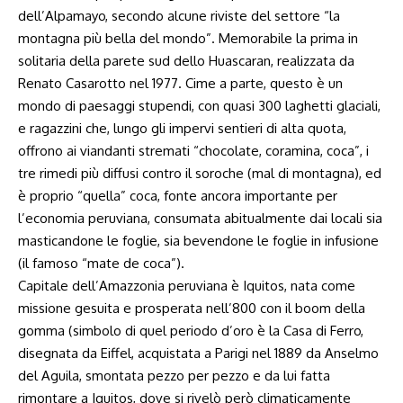
dell’Alpamayo, secondo alcune riviste del settore “la
montagna più bella del mondo”. Memorabile la prima in
solitaria della parete sud dello Huascaran, realizzata da
Renato Casarotto nel 1977. Cime a parte, questo è un
mondo di paesaggi stupendi, con quasi 300 laghetti glaciali,
e ragazzini che, lungo gli impervi sentieri di alta quota,
offrono ai viandanti stremati “chocolate, coramina, coca”, i
tre rimedi più diffusi contro il soroche (mal di montagna), ed
è proprio “quella” coca, fonte ancora importante per
l’economia peruviana, consumata abitualmente dai locali sia
masticandone le foglie, sia bevendone le foglie in infusione
(il famoso “mate de coca”).
Capitale dell’Amazzonia peruviana è Iquitos, nata come
missione gesuita e prosperata nell’800 con il boom della
gomma (simbolo di quel periodo d’oro è la Casa di Ferro,
disegnata da Eiffel, acquistata a Parigi nel 1889 da Anselmo
del Aguila, smontata pezzo per pezzo e da lui fatta
rimontare a Iquitos, dove si rivelò però climaticamente