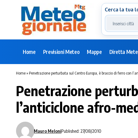
Cerca la tua l
Home
Previsioni Meteo
Mappe
Diretta Met
Home
»
Penetrazione perturbata sul Centro Europa, è braccio di ferro con l’
Penetrazione perturba
l’anticiclone afro-me
Mauro Meloni
Published: 27/08/2010