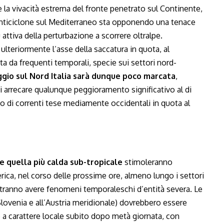
e la vivacità estrema del fronte penetrato sul Continente,
’anticiclone sul Mediterraneo sta opponendo una tenace
attiva della perturbazione a scorrere oltralpe.
 ulteriormente l’asse della saccatura in quota, al
a da frequenti temporali, specie sui settori nord-
ggio sul Nord Italia sarà dunque poco marcata
,
i arrecare qualunque peggioramento significativo al di
so di correnti tese mediamente occidentali in quota al
a e quella più calda sub-tropicale
stimoleranno
ica, nel corso delle prossime ore, almeno lungo i settori
potranno avere fenomeni temporaleschi d’entità severa. Le
Slovenia e all’Austria meridionale) dovrebbero essere
e a carattere locale subito dopo metà giornata, con