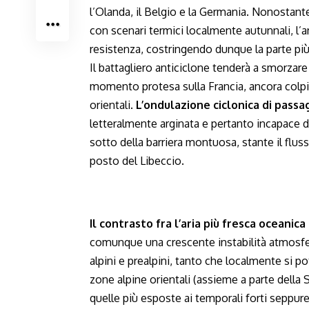
l’Olanda, il Belgio e la Germania. Nonostant
con scenari termici localmente autunnali, l
resistenza, costringendo dunque la parte più 
Il battagliero anticiclone tenderà a smorzare
momento protesa sulla Francia, ancora colpit
orientali.
L’ondulazione ciclonica di passa
letteralmente arginata e pertanto incapace d
sotto della barriera montuosa, stante il flus
posto del Libeccio.
Il contrasto fra l’aria più fresca oceanic
comunque una crescente instabilità atmosfer
alpini e prealpini, tanto che localmente si 
zone alpine orientali (assieme a parte della 
quelle più esposte ai temporali forti seppur