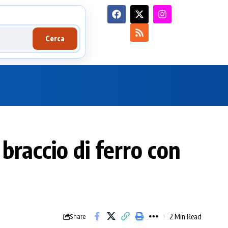
Cerca
braccio di ferro con
2 Min Read
Share