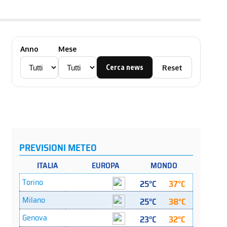
Anno
Mese
Cerca news
Reset