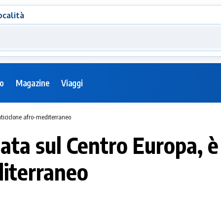
ocalità
eo
Magazine
Viaggi
anticiclone afro-mediterraneo
ta sul Centro Europa, è 
diterraneo