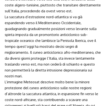
coste algero-tunisine, piuttosto che transitare direttamente
sull’Italia, procedendo da ovest verso est.
La saccatura d’estrazione nord-atlantica si va già
espandendo verso il Mediterraneo Occidentale,
guadagnando gradualmente posizioni verso levante sulla
spinta imposta da un promontorio anticiclonico sub-
tropicale oceanico che lambisce la Penisola Iberica, ove il
tempo quest’oggi ha mostrato decisi segni di
miglioramento. Il cuneo anticiclonico afro-mediterraneo, che
da diversi giorni protegge l’Italia, sta invece lentamente
traslando verso est, ma non cederà di schianto e questo
non permetterà la diretta intrusione depressionaria sui
nostri mari.
L’immagine Meteosat descrive molto bene la minore
protezione del cuneo anticiclonico sulle nostre regioni:
d’altronde la saccatura atlantica, in espansione fin verso le
coste nord-africane, sta contribuendo a scavare una
ciclogenesi ai livelli più bassi del mare sull’Algeria, da cui