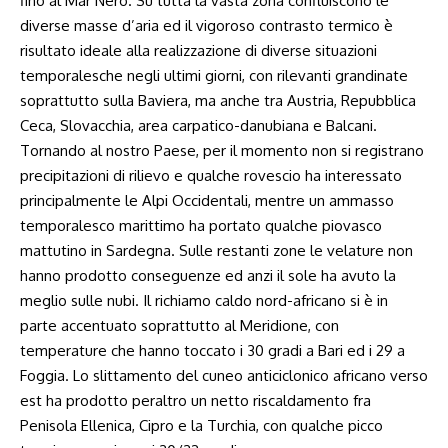
fino al Mar Nero. Su tutta la vasta zona confluiscono le
diverse masse d’aria ed il vigoroso contrasto termico è
risultato ideale alla realizzazione di diverse situazioni
temporalesche negli ultimi giorni, con rilevanti grandinate
soprattutto sulla Baviera, ma anche tra Austria, Repubblica
Ceca, Slovacchia, area carpatico-danubiana e Balcani.
Tornando al nostro Paese, per il momento non si registrano
precipitazioni di rilievo e qualche rovescio ha interessato
principalmente le Alpi Occidentali, mentre un ammasso
temporalesco marittimo ha portato qualche piovasco
mattutino in Sardegna. Sulle restanti zone le velature non
hanno prodotto conseguenze ed anzi il sole ha avuto la
meglio sulle nubi. Il richiamo caldo nord-africano si è in
parte accentuato soprattutto al Meridione, con
temperature che hanno toccato i 30 gradi a Bari ed i 29 a
Foggia. Lo slittamento del cuneo anticiclonico africano verso
est ha prodotto peraltro un netto riscaldamento fra
Penisola Ellenica, Cipro e la Turchia, con qualche picco