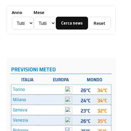
Anno
Mese
Cerca news
Reset